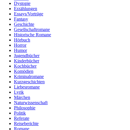
Dystopie
Erzählungen
Essays/Vorträge
Fantasy
Geschichte
Gesellschaftromane
Historische Romane
Hörbuch
Horror
Humor
Jugendbücher
Kinderbücher
Kochbücher
Komödien
Kriminalromane
Kurzgeschichten
Liebesromane
Lyrik
Märchen
Naturwissenschaft
Philosophie
Politik
Referate
Reiseberichte
Romane