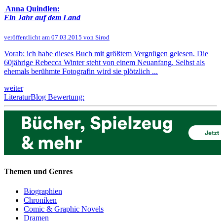
Anna Quindlen:
Ein Jahr auf dem Land
veröffentlicht am 07.03.2015 von Sirod
Vorab: ich habe dieses Buch mit größtem Vergnügen gelesen. Die
60jährige Rebecca Winter steht von einem Neuanfang. Selbst als
ehemals berühmte Fotografin wird sie plötzlich ...
weiter
LiteraturBlog Bewertung:
Themen und Genres
Biographien
Chroniken
Comic & Graphic Novels
Dramen