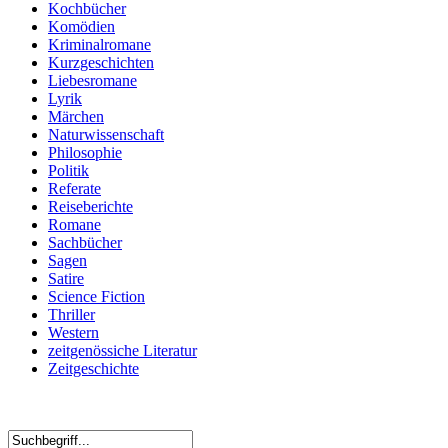
Kochbücher
Komödien
Kriminalromane
Kurzgeschichten
Liebesromane
Lyrik
Märchen
Naturwissenschaft
Philosophie
Politik
Referate
Reiseberichte
Romane
Sachbücher
Sagen
Satire
Science Fiction
Thriller
Western
zeitgenössiche Literatur
Zeitgeschichte