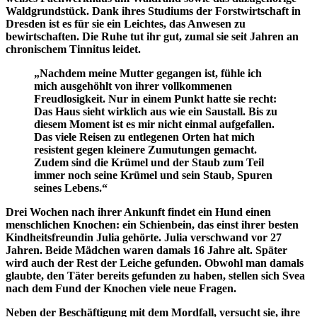
Waldgrundstück. Dank ihres Studiums der Forstwirtschaft in
Dresden ist es für sie ein Leichtes, das Anwesen zu
bewirtschaften. Die Ruhe tut ihr gut, zumal sie seit Jahren an
chronischem Tinnitus leidet.
„Nachdem meine Mutter gegangen ist, fühle ich
mich ausgehöhlt von ihrer vollkommenen
Freudlosigkeit. Nur in einem Punkt hatte sie recht:
Das Haus sieht wirklich aus wie ein Saustall. Bis zu
diesem Moment ist es mir nicht einmal aufgefallen.
Das viele Reisen zu entlegenen Orten hat mich
resistent gegen kleinere Zumutungen gemacht.
Zudem sind die Krümel und der Staub zum Teil
immer noch seine Krümel und sein Staub, Spuren
seines Lebens.“
Drei Wochen nach ihrer Ankunft findet ein Hund einen
menschlichen Knochen: ein Schienbein, das einst ihrer besten
Kindheitsfreundin Julia gehörte. Julia verschwand vor 27
Jahren. Beide Mädchen waren damals 16 Jahre alt. Später
wird auch der Rest der Leiche gefunden. Obwohl man damals
glaubte, den Täter bereits gefunden zu haben, stellen sich Svea
nach dem Fund der Knochen viele neue Fragen.
Neben der Beschäftigung mit dem Mordfall, versucht sie, ihre