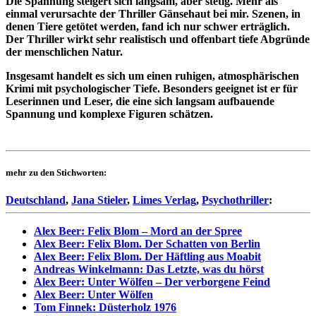
Die Spannung steigert sich langsam, aber stetig. Mehr als
einmal verursachte der Thriller Gänsehaut bei mir. Szenen, in
denen Tiere getötet werden, fand ich nur schwer erträglich.
Der Thriller wirkt sehr realistisch und offenbart tiefe Abgründe
der menschlichen Natur.
Insgesamt handelt es sich um einen ruhigen, atmosphärischen
Krimi mit psychologischer Tiefe. Besonders geeignet ist er für
Leserinnen und Leser, die eine sich langsam aufbauende
Spannung und komplexe Figuren schätzen.
mehr zu den Stichworten:
Deutschland
,
Jana Stieler
,
Limes Verlag
,
Psychothriller
:
Alex Beer: Felix Blom – Mord an der Spree
Alex Beer: Felix Blom. Der Schatten von Berlin
Alex Beer: Felix Blom. Der Häftling aus Moabit
Andreas Winkelmann: Das Letzte, was du hörst
Alex Beer: Unter Wölfen – Der verborgene Feind
Alex Beer: Unter Wölfen
Tom Finnek: Düsterholz 1976