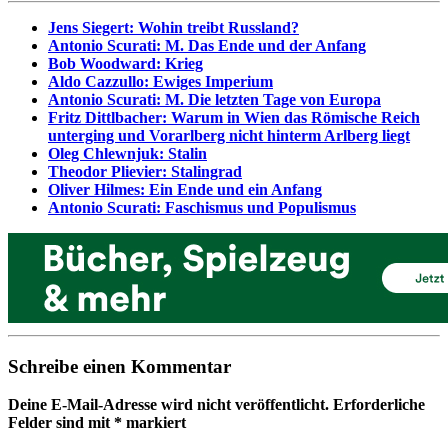
Jens Siegert: Wohin treibt Russland?
Antonio Scurati: M. Das Ende und der Anfang
Bob Woodward: Krieg
Aldo Cazzullo: Ewiges Imperium
Antonio Scurati: M. Die letzten Tage von Europa
Fritz Dittlbacher: Warum in Wien das Römische Reich
unterging und Vorarlberg nicht hinterm Arlberg liegt
Oleg Chlewnjuk: Stalin
Theodor Plievier: Stalingrad
Oliver Hilmes: Ein Ende und ein Anfang
Antonio Scurati: Faschismus und Populismus
Schreibe einen Kommentar
Deine E-Mail-Adresse wird nicht veröffentlicht.
Erforderliche
Felder sind mit
*
markiert