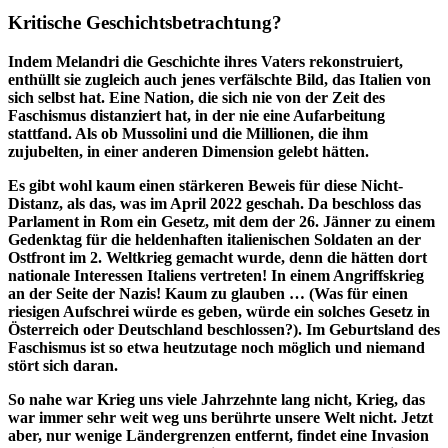
Kritische Geschichtsbetrachtung?
Indem Melandri die Geschichte ihres Vaters rekonstruiert,
enthüllt sie zugleich auch jenes verfälschte Bild, das Italien von
sich selbst hat. Eine Nation, die sich nie von der Zeit des
Faschismus distanziert hat, in der nie eine Aufarbeitung
stattfand. Als ob Mussolini und die Millionen, die ihm
zujubelten, in einer anderen Dimension gelebt hätten.
Es gibt wohl kaum einen stärkeren Beweis für diese Nicht-
Distanz, als das, was im April 2022 geschah. Da beschloss das
Parlament in Rom ein Gesetz, mit dem der 26. Jänner zu einem
Gedenktag für die heldenhaften italienischen Soldaten an der
Ostfront im 2. Weltkrieg gemacht wurde, denn die hätten dort
nationale Interessen Italiens vertreten! In einem Angriffskrieg
an der Seite der Nazis! Kaum zu glauben … (Was für einen
riesigen Aufschrei würde es geben, würde ein solches Gesetz in
Österreich oder Deutschland beschlossen?). Im Geburtsland des
Faschismus ist so etwa heutzutage noch möglich und niemand
stört sich daran.
So nahe war Krieg uns viele Jahrzehnte lang nicht, Krieg, das
war immer sehr weit weg uns berührte unsere Welt nicht. Jetzt
aber, nur wenige Ländergrenzen entfernt, findet eine Invasion