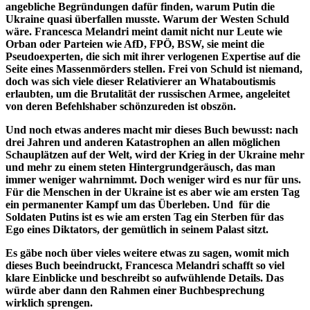
angebliche Begründungen dafür finden, warum Putin die
Ukraine quasi überfallen musste. Warum der Westen Schuld
wäre. Francesca Melandri meint damit nicht nur Leute wie
Orban oder Parteien wie AfD, FPÖ, BSW, sie meint die
Pseudoexperten, die sich mit ihrer verlogenen Expertise auf die
Seite eines Massenmörders stellen. Frei von Schuld ist niemand,
doch was sich viele dieser Relativierer an Whataboutismis
erlaubten, um die Brutalität der russischen Armee, angeleitet
von deren Befehlshaber schönzureden ist obszön.
Und noch etwas anderes macht mir dieses Buch bewusst: nach
drei Jahren und anderen Katastrophen an allen möglichen
Schauplätzen auf der Welt, wird der Krieg in der Ukraine mehr
und mehr zu einem steten Hintergrundgeräusch, das man
immer weniger wahrnimmt. Doch weniger wird es nur für uns.
Für die Menschen in der Ukraine ist es aber wie am ersten Tag
ein permanenter Kampf um das Überleben. Und für die
Soldaten Putins ist es wie am ersten Tag ein Sterben für das
Ego eines Diktators, der gemütlich in seinem Palast sitzt.
Es gäbe noch über vieles weitere etwas zu sagen, womit mich
dieses Buch beeindruckt, Francesca Melandri schafft so viel
klare Einblicke und beschreibt so aufwühlende Details. Das
würde aber dann den Rahmen einer Buchbesprechung
wirklich sprengen.