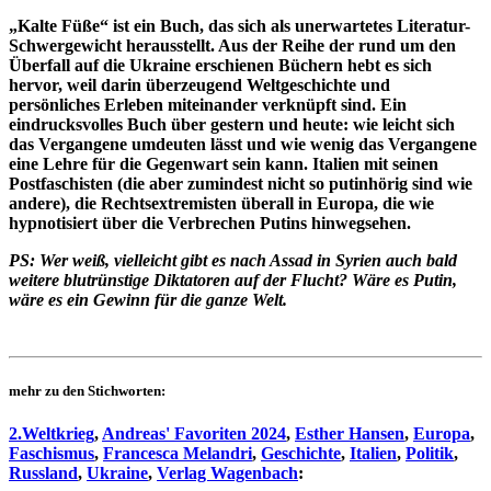
„Kalte Füße“ ist ein Buch, das sich als unerwartetes Literatur-
Schwergewicht herausstellt. Aus der Reihe der rund um den
Überfall auf die Ukraine erschienen Büchern hebt es sich
hervor, weil darin überzeugend Weltgeschichte und
persönliches Erleben miteinander verknüpft sind. Ein
eindrucksvolles Buch über gestern und heute: wie leicht sich
das Vergangene umdeuten lässt und wie wenig das Vergangene
eine Lehre für die Gegenwart sein kann. Italien mit seinen
Postfaschisten (die aber zumindest nicht so putinhörig sind wie
andere), die Rechtsextremisten überall in Europa, die wie
hypnotisiert über die Verbrechen Putins hinwegsehen.
PS: Wer weiß, vielleicht gibt es nach Assad in Syrien auch bald
weitere blutrünstige Diktatoren auf der Flucht? Wäre es Putin,
wäre es ein Gewinn für die ganze Welt.
mehr zu den Stichworten:
2.Weltkrieg
,
Andreas' Favoriten 2024
,
Esther Hansen
,
Europa
,
Faschismus
,
Francesca Melandri
,
Geschichte
,
Italien
,
Politik
,
Russland
,
Ukraine
,
Verlag Wagenbach
: