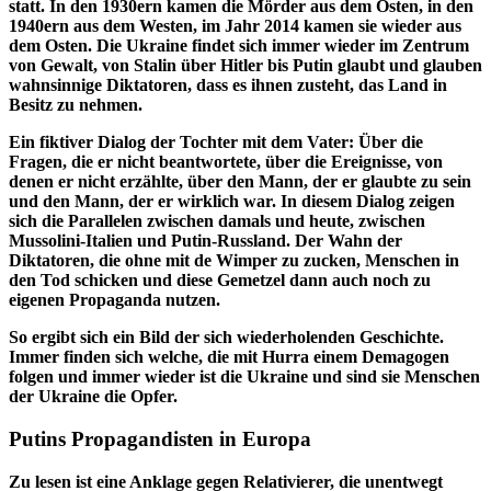
statt. In den 1930ern kamen die Mörder aus dem Osten, in den
1940ern aus dem Westen, im Jahr 2014 kamen sie wieder aus
dem Osten. Die Ukraine findet sich immer wieder im Zentrum
von Gewalt, von Stalin über Hitler bis Putin glaubt und glauben
wahnsinnige Diktatoren, dass es ihnen zusteht, das Land in
Besitz zu nehmen.
Ein fiktiver Dialog der Tochter mit dem Vater: Über die
Fragen, die er nicht beantwortete, über die Ereignisse, von
denen er nicht erzählte, über den Mann, der er glaubte zu sein
und den Mann, der er wirklich war. In diesem Dialog zeigen
sich die Parallelen zwischen damals und heute, zwischen
Mussolini-Italien und Putin-Russland. Der Wahn der
Diktatoren, die ohne mit de Wimper zu zucken, Menschen in
den Tod schicken und diese Gemetzel dann auch noch zu
eigenen Propaganda nutzen.
So ergibt sich ein Bild der sich wiederholenden Geschichte.
Immer finden sich welche, die mit Hurra einem Demagogen
folgen und immer wieder ist die Ukraine und sind sie Menschen
der Ukraine die Opfer.
Putins Propagandisten in Europa
Zu lesen ist eine Anklage gegen Relativierer, die unentwegt