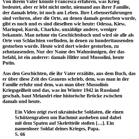
Von ihrem Vater könnte Francesca erfahren, was Krieg
bedeutet, aber er lebt nicht mehr, niemand aus ihrer Familie,
der damals lebte, ist noch am Leben. Ihre Lebenserfahrungen
sind verloren, aber die Orte, an denen damals gestorben wurde,
gibt es noch und es sind dieselben wie heute: Odessa, Kiew,
Mariupol, Kursk, Charkiw, unzählige andere, weniger
bekannte. Man nehme ein Geschichtsbuch und wird sie alle als
Orte von Schlachten vorfinden, in denen zu hunderttausenden
gestorben wurde. Heute wird dort wieder gestorben, zu
zehntausenden. Nur der Name des Wahnsinnigen, der das
befahl, ist ein anderer: damals Hitler und Mussolini, heute
Putin.
Aus den Geschichten, die ihr Vater erzählte, aus dem Buch, das
er über diese Zeit des Grauens schrieb, dem, was man in der
Familie erfuhr und dem, was man über Mussolinis
Kriegsgeilheit und das, was im Winter 1942 in Russland
geschah, baut Melandri eine historische Brücke zwischen
damals und heute.
Ein Video zeigt zwei ukrainische Soldaten, die einen
Schützengraben um Bachmut ausheben und dabei
mit dem Spaten auf Skelettteile stoßen […]. Ein
namenloser Soldat deines Krieges, Papa.
S. 66