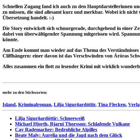
Schnellen Zugang fand ich auch zu den Hauptdarstellerinnen u
zu müssen, die sind allesamt kurz und merkbar. Wobei ich nicht w
Übersetzung handelt. :-)
Die Story entwickelt sich schnurgerade, durchgehend in einer Ze
dabei von überwältigender Spannung mitgerissen wird. Spannung 
könnte.
Am Ende kommt man wieder auf das Thema des Verständnisses für
Cliffhängern: einer davon ist das Verschwinden von Áróras Schw
Alles zusammen ein flott zu lesender Krimi mit wirklich wunderbar
mehr zu den Stichworten:
Island
,
Kriminalroman
,
Lilja Sigurðardóttir
,
Tina Flecken
,
Verl
Lilja Sigurðardóttir: Schneeweiß
Michael Hjorth, Bjarni Thorsson: Schlafende Vulkane
Cay Rademacher: Bedrohliche Alpilles
Beate Maly: Aurelia und die Jagd nach dem Glück