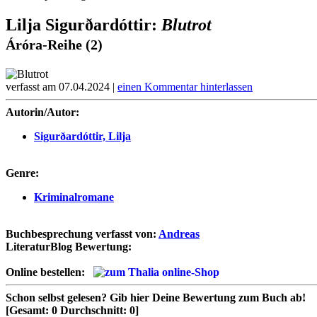
Lilja Sigurðardóttir:
Blutrot
Áróra-Reihe (2)
verfasst am 07.04.2024 |
einen Kommentar hinterlassen
Autorin/Autor:
Sigurðardóttir, Lilja
Genre:
Kriminalromane
Buchbesprechung verfasst von:
Andreas
LiteraturBlog Bewertung:
Online bestellen:
Schon selbst gelesen?
Gib hier Deine Bewertung zum Buch ab!
[Gesamt:
0
Durchschnitt:
0
]