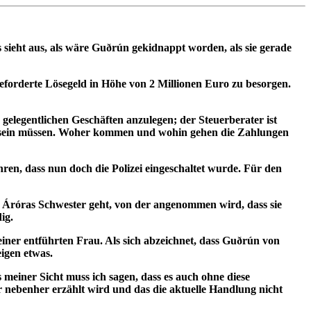
s sieht aus, als wäre Guðrún gekidnappt worden, als sie gerade
eforderte Lösegeld in Höhe von 2 Millionen Euro zu besorgen.
elegentlichen Geschäften anzulegen; der Steuerberater ist
ichtig sein müssen. Woher kommen und wohin gehen die Zahlungen
hren, dass nun doch die Polizei eingeschaltet wurde. Für den
on Áróras Schwester geht, von der angenommen wird, dass sie
ig.
seiner entführten Frau. Als sich abzeichnet, dass Guðrún von
eigen etwas.
meiner Sicht muss ich sagen, dass es auch ohne diese
r nebenher erzählt wird und das die aktuelle Handlung nicht