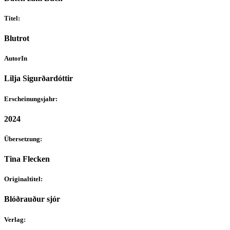
Titel:
Blutrot
AutorIn
Lilja Sigurðardóttir
Erscheinungsjahr:
2024
Übersetzung:
Tina Flecken
Originaltitel:
Blóðrauður sjór
Verlag: