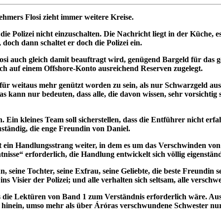
mers Flosi zieht immer weitere Kreise.
e Polizei nicht einzuschalten. Die Nachricht liegt in der Küche, e
 doch dann schaltet er doch die Polizei ein.
osi auch gleich damit beauftragt wird, genügend Bargeld für das g
och auf einem Offshore-Konto ausreichend Reserven zugelegt.
 weitaus mehr genützt worden zu sein, als nur Schwarzgeld aus g
denn das kann nur bedeuten, dass alle, die davon wissen, sehr vors
 Ein kleines Team soll sicherstellen, dass die Entführer nicht erfa
ständig, die enge Freundin von Daniel.
äuft ein Handlungsstrang weiter, in dem es um das Verschwinden v
sse“ erforderlich, die Handlung entwickelt sich völlig eigenständ
n, seine Tochter, seine Exfrau, seine Geliebte, die beste Freundin 
 Visier der Polizei; und alle verhalten sich seltsam, alle verschw
 die Lektüren von Band 1 zum Verständnis erforderlich wäre. Aus 
ell hinein, umso mehr als über Áróras verschwundene Schwester nu