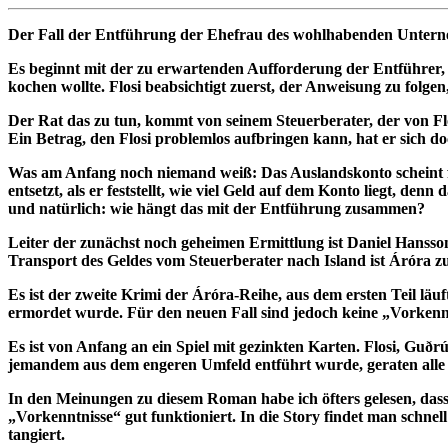
Der Fall der Entführung der Ehefrau des wohlhabenden Unterneh
Es beginnt mit der zu erwartenden Aufforderung der Entführer, di
kochen wollte. Flosi beabsichtigt zuerst, der Anweisung zu folgen,
Der Rat das zu tun, kommt von seinem Steuerberater, der von Fl
Ein Betrag, den Flosi problemlos aufbringen kann, hat er sich d
Was am Anfang noch niemand weiß: Das Auslandskonto scheint für
entsetzt, als er feststellt, wie viel Geld auf dem Konto liegt, 
und natürlich: wie hängt das mit der Entführung zusammen?
Leiter der zunächst noch geheimen Ermittlung ist Daniel Hansson.
Transport des Geldes vom Steuerberater nach Island ist Áróra zu
Es ist der zweite Krimi der Áróra-Reihe, aus dem ersten Teil l
ermordet wurde. Für den neuen Fall sind jedoch keine „Vorkenntni
Es ist von Anfang an ein Spiel mit gezinkten Karten. Flosi, Guðrú
jemandem aus dem engeren Umfeld entführt wurde, geraten alle ins
In den Meinungen zu diesem Roman habe ich öfters gelesen, dass
„Vorkenntnisse“ gut funktioniert. In die Story findet man schn
tangiert.