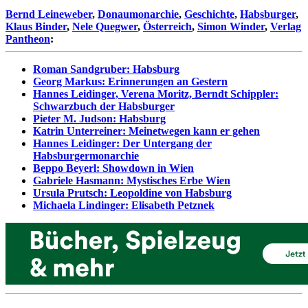
Bernd Leineweber
,
Donaumonarchie
,
Geschichte
,
Habsburger
,
Klaus Binder
,
Nele Quegwer
,
Österreich
,
Simon Winder
,
Verlag
Pantheon
:
Roman Sandgruber: Habsburg
Georg Markus: Erinnerungen an Gestern
Hannes Leidinger, Verena Moritz, Berndt Schippler:
Schwarzbuch der Habsburger
Pieter M. Judson: Habsburg
Katrin Unterreiner: Meinetwegen kann er gehen
Hannes Leidinger: Der Untergang der
Habsburgermonarchie
Beppo Beyerl: Showdown in Wien
Gabriele Hasmann: Mystisches Erbe Wien
Ursula Prutsch: Leopoldine von Habsburg
Michaela Lindinger: Elisabeth Petznek