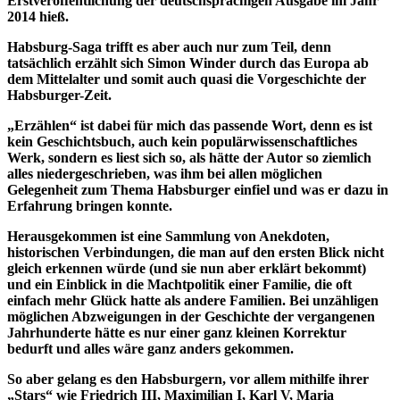
Erstveröffentlichung der deutschsprachigen Ausgabe im Jahr
2014 hieß.
Habsburg-Saga trifft es aber auch nur zum Teil, denn
tatsächlich erzählt sich Simon Winder durch das Europa ab
dem Mittelalter und somit auch quasi die Vorgeschichte der
Habsburger-Zeit.
„Erzählen“ ist dabei für mich das passende Wort, denn es ist
kein Geschichtsbuch, auch kein populärwissenschaftliches
Werk, sondern es liest sich so, als hätte der Autor so ziemlich
alles niedergeschrieben, was ihm bei allen möglichen
Gelegenheit zum Thema Habsburger einfiel und was er dazu in
Erfahrung bringen konnte.
Herausgekommen ist eine Sammlung von Anekdoten,
historischen Verbindungen, die man auf den ersten Blick nicht
gleich erkennen würde (und sie nun aber erklärt bekommt)
und ein Einblick in die Machtpolitik einer Familie, die oft
einfach mehr Glück hatte als andere Familien. Bei unzähligen
möglichen Abzweigungen in der Geschichte der vergangenen
Jahrhunderte hätte es nur einer ganz kleinen Korrektur
bedurft und alles wäre ganz anders gekommen.
So aber gelang es den Habsburgern, vor allem mithilfe ihrer
„Stars“ wie Friedrich III, Maximilian I, Karl V, Maria