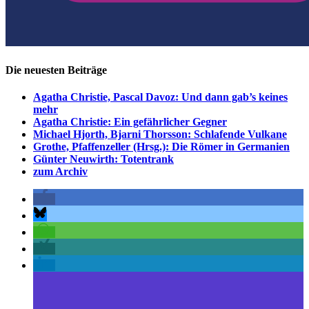
Die neuesten Beiträge
Agatha Christie, Pascal Davoz: Und dann gab’s keines
mehr
Agatha Christie: Ein gefährlicher Gegner
Michael Hjorth, Bjarni Thorsson: Schlafende Vulkane
Grothe, Pfaffenzeller (Hrsg.): Die Römer in Germanien
Günter Neuwirth: Totentrank
zum Archiv