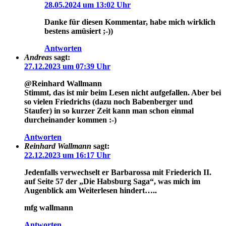
28.05.2024 um 13:02 Uhr
Danke für diesen Kommentar, habe mich wirklich
bestens amüsiert ;-))
Antworten
Andreas
sagt:
27.12.2023 um 07:39 Uhr
@Reinhard Wallmann
Stimmt, das ist mir beim Lesen nicht aufgefallen. Aber bei
so vielen Friedrichs (dazu noch Babenberger und
Staufer) in so kurzer Zeit kann man schon einmal
durcheinander kommen :-)
Antworten
Reinhard Wallmann
sagt:
22.12.2023 um 16:17 Uhr
Jedenfalls verwechselt er Barbarossa mit Friederich II.
auf Seite 57 der „Die Habsburg Saga“, was mich im
Augenblick am Weiterlesen hindert…..
mfg wallmann
Antworten