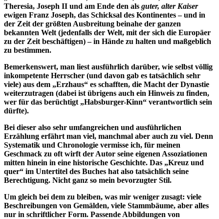
Theresia, Joseph II und am Ende den als
guter, alter Kaiser
ewigen Franz Joseph, das Schicksal des Kontinentes – und in
der Zeit der größten Ausbreitung beinahe der ganzen
bekannten Welt (jedenfalls der Welt, mit der sich die Europäer
zu der Zeit beschäftigen) – in Hände zu halten und maßgeblich
zu bestimmen.
Bemerkenswert, man liest ausführlich darüber, wie selbst völlig
inkompetente Herrscher (und davon gab es tatsächlich sehr
viele) aus dem „Erzhaus“ es schafften, die Macht der Dynastie
weiterzutragen (dabei ist übrigens auch ein Hinweis zu finden,
wer für das berüchtigt „Habsburger-Kinn“ verantwortlich sein
dürfte).
Bei dieser also sehr umfangreichen und ausführlichen
Erzählung erfährt man viel, manchmal aber auch zu viel. Denn
Systematik und Chronologie vermisse ich, für meinen
Geschmack zu oft wirft der Autor seine eigenen Assoziationen
mitten hinein in eine historische Geschichte. Das „Kreuz und
quer“ im Untertitel des Buches hat also tatsächlich seine
Berechtigung. Nicht ganz so mein bevorzugter Stil.
Um gleich bei dem zu bleiben, was mir weniger zusagt: viele
Beschreibungen von Gemälden, viele Stammbäume, aber alles
nur in schriftlicher Form. Passende Abbildungen von