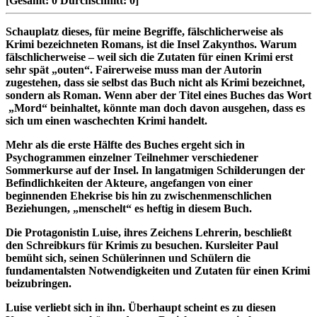
[Gesamt:
0
Durchschnitt:
0
]
Schauplatz dieses, für meine Begriffe, fälschlicherweise als
Krimi bezeichneten Romans, ist die Insel Zakynthos. Warum
fälschlicherweise – weil sich die Zutaten für einen Krimi erst
sehr spät „outen“. Fairerweise muss man der Autorin
zugestehen, dass sie selbst das Buch nicht als Krimi bezeichnet,
sondern als Roman.
Wenn aber der Titel eines Buches das Wort
„Mord“ beinhaltet, könnte man doch davon ausgehen, dass es
sich um einen waschechten Krimi handelt.
Mehr als die erste Hälfte des Buches ergeht sich in
Psychogrammen einzelner Teilnehmer verschiedener
Sommerkurse auf der Insel. In langatmigen Schilderungen der
Befindlichkeiten der Akteure, angefangen von einer
beginnenden Ehekrise bis hin zu zwischenmenschlichen
Beziehungen, „menschelt“ es heftig in diesem Buch.
Die Protagonistin Luise, ihres Zeichens Lehrerin, beschließt
den Schreibkurs für Krimis zu besuchen. Kursleiter Paul
bemüht sich, seinen Schülerinnen und Schülern die
fundamentalsten Notwendigkeiten und Zutaten für einen Krimi
beizubringen.
Luise verliebt sich in ihn. Überhaupt scheint es zu diesen