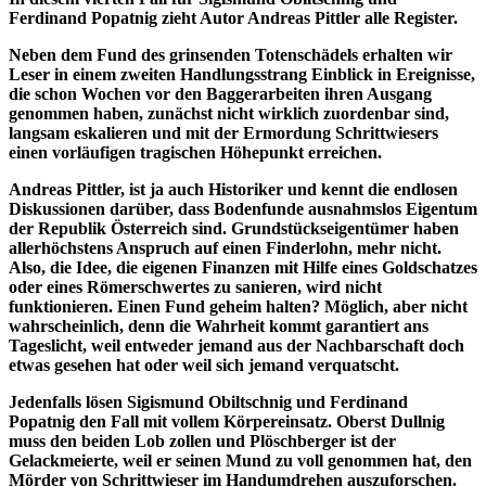
Ferdinand Popatnig zieht Autor Andreas Pittler alle Register.
Neben dem Fund des grinsenden Totenschädels erhalten wir
Leser in einem zweiten Handlungsstrang Einblick in Ereignisse,
die schon Wochen vor den Baggerarbeiten ihren Ausgang
genommen haben, zunächst nicht wirklich zuordenbar sind,
langsam eskalieren und mit der Ermordung Schrittwiesers
einen vorläufigen tragischen Höhepunkt erreichen.
Andreas Pittler, ist ja auch Historiker und kennt die endlosen
Diskussionen darüber, dass Bodenfunde ausnahmslos Eigentum
der Republik Österreich sind. Grundstückseigentümer haben
allerhöchstens Anspruch auf einen Finderlohn, mehr nicht.
Also, die Idee, die eigenen Finanzen mit Hilfe eines Goldschatzes
oder eines Römerschwertes zu sanieren, wird nicht
funktionieren. Einen Fund geheim halten? Möglich, aber nicht
wahrscheinlich, denn die Wahrheit kommt garantiert ans
Tageslicht, weil entweder jemand aus der Nachbarschaft doch
etwas gesehen hat oder weil sich jemand verquatscht.
Jedenfalls lösen Sigismund Obiltschnig und Ferdinand
Popatnig den Fall mit vollem Körpereinsatz. Oberst Dullnig
muss den beiden Lob zollen und Plöschberger ist der
Gelackmeierte, weil er seinen Mund zu voll genommen hat, den
Mörder von Schrittwieser im Handumdrehen auszuforschen.