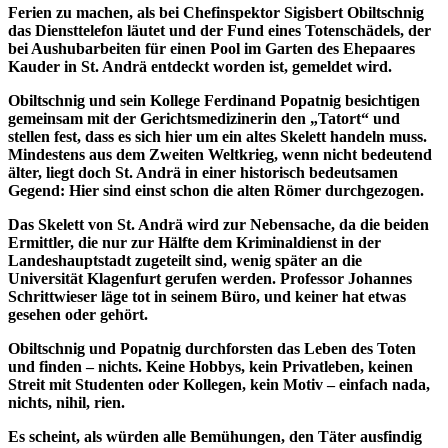
Ferien zu machen, als bei Chefinspektor Sigisbert Obiltschnig
das Diensttelefon läutet und der Fund eines Totenschädels, der
bei Aushubarbeiten für einen Pool im Garten des Ehepaares
Kauder in St. Andrä entdeckt worden ist, gemeldet wird.
Obiltschnig und sein Kollege Ferdinand Popatnig besichtigen
gemeinsam mit der Gerichtsmedizinerin den „Tatort“ und
stellen fest, dass es sich hier um ein altes Skelett handeln muss.
Mindestens aus dem Zweiten Weltkrieg, wenn nicht bedeutend
älter, liegt doch St. Andrä in einer historisch bedeutsamen
Gegend: Hier sind einst schon die alten Römer durchgezogen.
Das Skelett von St. Andrä wird zur Nebensache, da die beiden
Ermittler, die nur zur Hälfte dem Kriminaldienst in der
Landeshauptstadt zugeteilt sind, wenig später an die
Universität Klagenfurt gerufen werden. Professor Johannes
Schrittwieser läge tot in seinem Büro, und keiner hat etwas
gesehen oder gehört.
Obiltschnig und Popatnig durchforsten das Leben des Toten
und finden – nichts. Keine Hobbys, kein Privatleben, keinen
Streit mit Studenten oder Kollegen, kein Motiv – einfach nada,
nichts, nihil, rien.
Es scheint, als würden alle Bemühungen, den Täter ausfindig