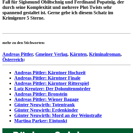
Fall für Sigismund Obiltschnig und Ferdinand Popatnig, der
durch seine Komplexität und mehrere Plot-Twists sehr
spannend gestaltet ist. Gerne gebe ich diesem Schatz im
Krimigenre 5 Sterne.
mehr zu den Stichworten:
Andreas Pittler
,
Gmeiner Verlag
,
Kärnten
,
Kriminalroman
,
Österreich
:
Andreas Pittler: Kärntner Hochzeit
Andreas Pittler: Kärntner Finale
Andreas Pittler: Kärntner Ritterspiel
Lutz Kreutzer: Der Dolomitenmörder
Andreas Pittler: Bronstein
Andreas Pittler: Wiener Bagage
Günter Neuwirth: Totentrank
Günter Neuwirth: Erdenkinder
Günter Neuwirth: Mord an der Weinstraße
Martina Parker: Eintunkt