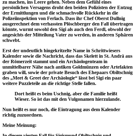
zu machen, ins Leere gehen. Neben dem Gefühl eines
persönlichen Versagens droht den beiden Polizisten der Entzug
der Ermittlungen und die schmachvolle Rückkehr in die
Polizeiinspektion von Ferlach. Dass ihr Chef Oberst Dullnig
ausgerechnet dem verhassten Plöschberger den Fall übertragen
könnte, wurmt sowohl den Sigi als auch den Ferdl, obwohl der
angesichts der Mitteilung Vater zu werden, in anderen Sphären
schwebt.
Erst der undeutlich hingekritzelte Name in Schrittwiesers
Kalender sowie die Nachricht, dass das Skelett in St. Andrä aus
der Römerzeit stammt und ein Archäologenteam in
unmittelbarer Nähe nach antiken Goldmünzen oder Artefakten
graben will, sowie der private Besuch des Ehepaars Obiltschnig
des „Meet & Greet der Archäologie“ lässt bei Sigi ein paar
weitere Puzzleteile an die richtige Stelle fallen.
Dort heißt es beim Uschnig, aber die Familie heißt
Wieser. So ist das mit den Vulgonamen hierzulande.
Nun heißt es nur noch, die Eintragung aus dem Kalender
richtig zuzuordnen.
Meine Meinung:
In diesem vierten Fall für Sigismund Obiltschnig und