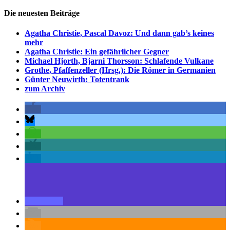
Die neuesten Beiträge
Agatha Christie, Pascal Davoz: Und dann gab’s keines
mehr
Agatha Christie: Ein gefährlicher Gegner
Michael Hjorth, Bjarni Thorsson: Schlafende Vulkane
Grothe, Pfaffenzeller (Hrsg.): Die Römer in Germanien
Günter Neuwirth: Totentrank
zum Archiv