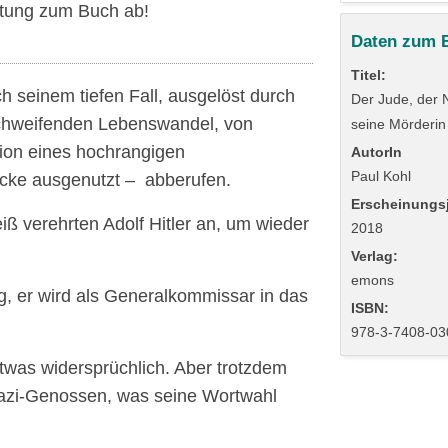
tung zum Buch ab!
Daten zum 
Titel:
ch seinem tiefen Fall, ausgelöst durch
Der Jude, der 
chweifenden Lebenswandel, von
seine Mörderin
tion eines hochrangigen
AutorIn
Paul Kohl
ecke ausgenutzt – abberufen.
Erscheinungsj
iß verehrten Adolf Hitler an, um wieder
2018
Verlag:
emons
ng, er wird als Generalkommissar in das
ISBN:
978-3-7408-03
twas widersprüchlich. Aber trotzdem
Nazi-Genossen, was seine Wortwahl