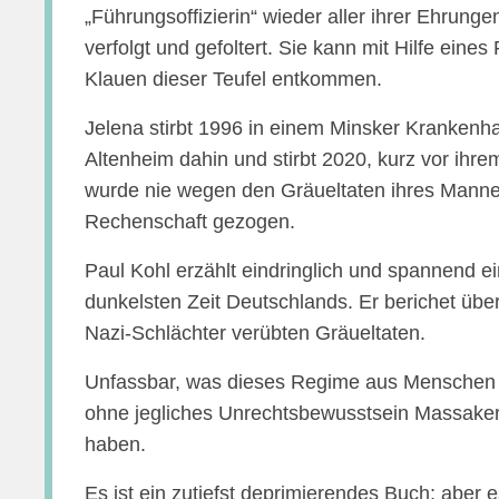
„Führungsoffizierin“ wieder aller ihrer Ehrun
verfolgt und gefoltert. Sie kann mit Hilfe eine
Klauen dieser Teufel entkommen.
Jelena stirbt 1996 in einem Minsker Krankenha
Altenheim dahin und stirbt 2020, kurz vor ih
wurde nie wegen den Gräueltaten ihres Manne
Rechenschaft gezogen.
Paul Kohl erzählt eindringlich und spannend e
dunkelsten Zeit Deutschlands. Er berichet über 
Nazi-Schlächter verübten Gräueltaten.
Unfassbar, was dieses Regime aus Menschen g
ohne jegliches Unrechtsbewusstsein Massake
haben.
Es ist ein zutiefst deprimierendes Buch; aber e