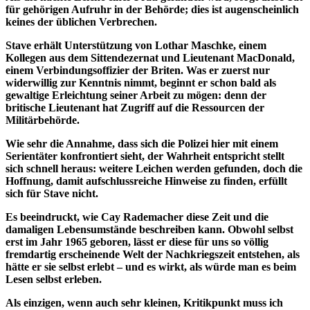
für gehörigen Aufruhr in der Behörde; dies ist augenscheinlich
keines der üblichen Verbrechen.
Stave erhält Unterstützung von Lothar Maschke, einem
Kollegen aus dem Sittendezernat und Lieutenant MacDonald,
einem Verbindungsoffizier der Briten. Was er zuerst nur
widerwillig zur Kenntnis nimmt, beginnt er schon bald als
gewaltige Erleichtung seiner Arbeit zu mögen: denn der
britische Lieutenant hat Zugriff auf die Ressourcen der
Militärbehörde.
Wie sehr die Annahme, dass sich die Polizei hier mit einem
Serientäter konfrontiert sieht, der Wahrheit entspricht stellt
sich schnell heraus: weitere Leichen werden gefunden, doch die
Hoffnung, damit aufschlussreiche Hinweise zu finden, erfüllt
sich für Stave nicht.
Es beeindruckt, wie Cay Rademacher diese Zeit und die
damaligen Lebensumstände beschreiben kann. Obwohl selbst
erst im Jahr 1965 geboren, lässt er diese für uns so völlig
fremdartig erscheinende Welt der Nachkriegszeit entstehen, als
hätte er sie selbst erlebt – und es wirkt, als würde man es beim
Lesen selbst erleben.
Als einzigen, wenn auch sehr kleinen, Kritikpunkt muss ich