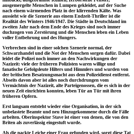
ausgemergelte Menschen in Lumpen gekleidet, auf der Suche
nach einem wärmenden Platz in der klirrenden Kälte. Was
aussieht wie die Szenerie aus einem Endzeit-Thriller ist die
Realität des Winters 1946/1947. Die Städte in Deutschland im
zweiten Jahr nach dem Ende des Krieges sind noch immer
duchzogen von Zerstörung und die Menschen leben ein Leben
voller Entbehrung und des Hungers.
Verbrechen sind in einer solchen Szenerie normal, der
Schwarzhandel und die Not der Menschen sorgen dafür. Dabei
leidet die Polizei noch immer an den Nachwirkungen der
Nazizeit: viele der früheren Polizisten waren willige und
fanatische Gefolgsleute Hilters und Himmlers und wurden von
der britischen Besatzungsmacht aus dem Polizeidienst entfernt.
Abseits davon aber ist alles noch durchdrungen vom
Vermächtnis der Nazizeit, alte Parteigenossen, die es sich in der
neuen Zeit einrichten konnten, leben Tür an Tür mit ihren
früheren Opfern.
Erst langsam entsteht wieder eine Organisation, in der sich
unbelastete Beamte und neu Hinzugekommene durch die Fälle
arbeiten. Oberinspektor Stave ist einer von denen, die von den
Briten als zuverlässig eingestuft wurde.
Als die nackte Leiche einer Frau gefunden wird, sorgt diese Tat