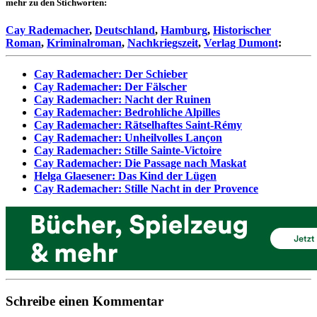
mehr zu den Stichworten:
Cay Rademacher
,
Deutschland
,
Hamburg
,
Historischer
Roman
,
Kriminalroman
,
Nachkriegszeit
,
Verlag Dumont
:
Cay Rademacher: Der Schieber
Cay Rademacher: Der Fälscher
Cay Rademacher: Nacht der Ruinen
Cay Rademacher: Bedrohliche Alpilles
Cay Rademacher: Rätselhaftes Saint-Rémy
Cay Rademacher: Unheilvolles Lançon
Cay Rademacher: Stille Sainte-Victoire
Cay Rademacher: Die Passage nach Maskat
Helga Glaesener: Das Kind der Lügen
Cay Rademacher: Stille Nacht in der Provence
Schreibe einen Kommentar