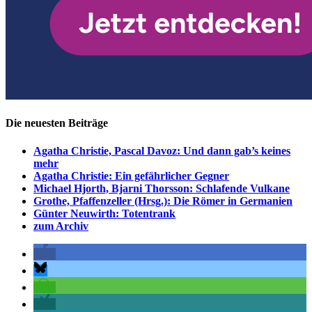
Die neuesten Beiträge
Agatha Christie, Pascal Davoz: Und dann gab’s keines
mehr
Agatha Christie: Ein gefährlicher Gegner
Michael Hjorth, Bjarni Thorsson: Schlafende Vulkane
Grothe, Pfaffenzeller (Hrsg.): Die Römer in Germanien
Günter Neuwirth: Totentrank
zum Archiv