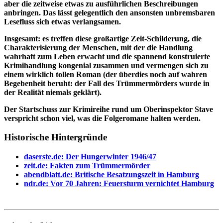
aber die zeitweise etwas zu ausführlichen Beschreibungen
anbringen. Das lässt gelegentlich den ansonsten unbremsbaren
Lesefluss sich etwas verlangsamen.
Insgesamt: es treffen diese großartige Zeit-Schilderung, die
Charakterisierung der Menschen, mit der die Handlung
wahrhaft zum Leben erwacht und die spannend konstruierte
Krimihandlung kongenial zusammen und vermengen sich zu
einem wirklich tollen Roman (der überdies noch auf wahren
Begebenheit beruht: der Fall des Trümmermörders wurde in
der Realität niemals geklärt).
Der Startschuss zur Krimireihe rund um Oberinspektor Stave
verspricht schon viel, was die Folgeromane halten werden.
Historische Hintergründe
daserste.de: Der Hungerwinter 1946/47
zeit.de: Fakten zum Trümmermörder
abendblatt.de: Britische Besatzungszeit in Hamburg
ndr.de: Vor 70 Jahren: Feuersturm vernichtet Hamburg