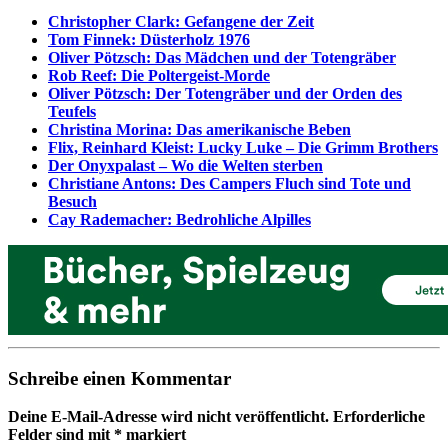
Christopher Clark: Gefangene der Zeit
Tom Finnek: Düsterholz 1976
Oliver Pötzsch: Das Mädchen und der Totengräber
Rob Reef: Die Poltergeist-Morde
Oliver Pötzsch: Der Totengräber und der Orden des
Teufels
Christina Morina: Das amerikanische Beben
Flix, Reinhard Kleist: Lucky Luke – Die Grimm Brothers
Der Onyxpalast – Wo die Welten sterben
Christiane Antons: Des Campers Fluch sind Tote und
Besuch
Cay Rademacher: Bedrohliche Alpilles
Schreibe einen Kommentar
Deine E-Mail-Adresse wird nicht veröffentlicht.
Erforderliche
Felder sind mit
*
markiert