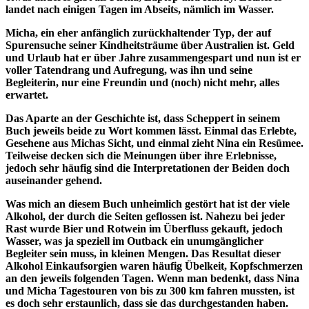
landet nach einigen Tagen im Abseits, nämlich im Wasser.
Micha, ein eher anfänglich zurückhaltender Typ, der auf
Spurensuche seiner Kindheitsträume über Australien ist. Geld
und Urlaub hat er über Jahre zusammengespart und nun ist er
voller Tatendrang und Aufregung, was ihn und seine
Begleiterin, nur eine Freundin und (noch) nicht mehr, alles
erwartet.
Das Aparte an der Geschichte ist, dass Scheppert in seinem
Buch jeweils beide zu Wort kommen lässt. Einmal das Erlebte,
Gesehene aus Michas Sicht, und einmal zieht Nina ein Resümee.
Teilweise decken sich die Meinungen über ihre Erlebnisse,
jedoch sehr häufig sind die Interpretationen der Beiden doch
auseinander gehend.
Was mich an diesem Buch unheimlich gestört hat ist der viele
Alkohol, der durch die Seiten geflossen ist. Nahezu bei jeder
Rast wurde Bier und Rotwein im Überfluss gekauft, jedoch
Wasser, was ja speziell im Outback ein unumgänglicher
Begleiter sein muss, in kleinen Mengen. Das Resultat dieser
Alkohol Einkaufsorgien waren häufig Übelkeit, Kopfschmerzen
an den jeweils folgenden Tagen. Wenn man bedenkt, dass Nina
und Micha Tagestouren von bis zu 300 km fahren mussten, ist
es doch sehr erstaunlich, dass sie das durchgestanden haben.