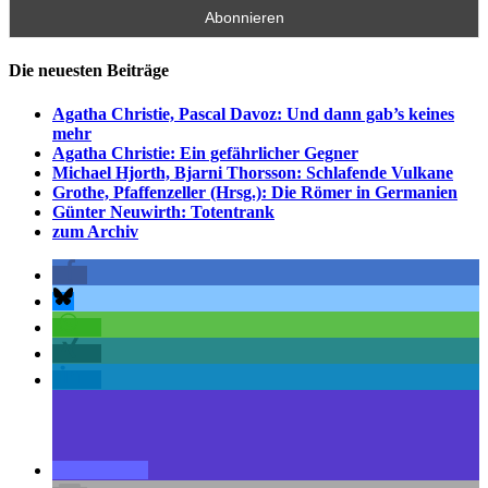
Die neuesten Beiträge
Agatha Christie, Pascal Davoz: Und dann gab’s keines
mehr
Agatha Christie: Ein gefährlicher Gegner
Michael Hjorth, Bjarni Thorsson: Schlafende Vulkane
Grothe, Pfaffenzeller (Hrsg.): Die Römer in Germanien
Günter Neuwirth: Totentrank
zum Archiv