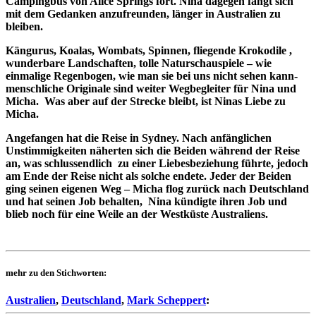
Campingbus von Alice Springs fort. Nina dagegen fängt sich
mit dem Gedanken anzufreunden, länger in Australien zu
bleiben.
Kängurus, Koalas, Wombats, Spinnen, fliegende Krokodile ,
wunderbare Landschaften, tolle Naturschauspiele – wie
einmalige Regenbogen, wie man sie bei uns nicht sehen kann-
menschliche Originale sind weiter Wegbegleiter für Nina und
Micha. Was aber auf der Strecke bleibt, ist Ninas Liebe zu
Micha.
Angefangen hat die Reise in Sydney. Nach anfänglichen
Unstimmigkeiten näherten sich die Beiden während der Reise
an, was schlussendlich zu einer Liebesbeziehung führte, jedoch
am Ende der Reise nicht als solche endete. Jeder der Beiden
ging seinen eigenen Weg – Micha flog zurück nach Deutschland
und hat seinen Job behalten, Nina kündigte ihren Job und
blieb noch für eine Weile an der Westküste Australiens.
mehr zu den Stichworten:
Australien
,
Deutschland
,
Mark Scheppert
: