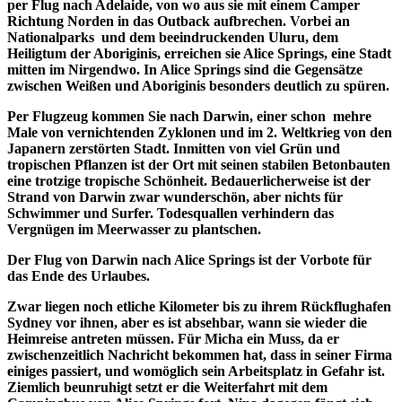
per Flug nach Adelaide, von wo aus sie mit einem Camper
Richtung Norden in das Outback aufbrechen. Vorbei an
Nationalparks und dem beeindruckenden Uluru, dem
Heiligtum der Aboriginis, erreichen sie Alice Springs, eine Stadt
mitten im Nirgendwo. In Alice Springs sind die Gegensätze
zwischen Weißen und Aboriginis besonders deutlich zu spüren.
Per Flugzeug kommen Sie nach Darwin, einer schon mehre
Male von vernichtenden Zyklonen und im 2. Weltkrieg von den
Japanern zerstörten Stadt. Inmitten von viel Grün und
tropischen Pflanzen ist der Ort mit seinen stabilen Betonbauten
eine trotzige tropische Schönheit. Bedauerlicherweise ist der
Strand von Darwin zwar wunderschön, aber nichts für
Schwimmer und Surfer. Todesquallen verhindern das
Vergnügen im Meerwasser zu plantschen.
Der Flug von Darwin nach Alice Springs ist der Vorbote für
das Ende des Urlaubes.
Zwar liegen noch etliche Kilometer bis zu ihrem Rückflughafen
Sydney vor ihnen, aber es ist absehbar, wann sie wieder die
Heimreise antreten müssen. Für Micha ein Muss, da er
zwischenzeitlich Nachricht bekommen hat, dass in seiner Firma
einiges passiert, und womöglich sein Arbeitsplatz in Gefahr ist.
Ziemlich beunruhigt setzt er die Weiterfahrt mit dem