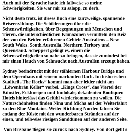
Auch mit der Sprache hatte ich fallweise so meine
Schwierigkeiten. Sie war mir zu salopp, zu derb.
Nicht desto trotz, ist dieses Buch eine kurzweilige, spannende
Reiseerzählung. Die Schilderungen über die
Sehenswürdigkeiten, über Begegnungen mit Menschen und
Tieren, die unterschiedlichen Klimazonen vermitteln den Reiz
der von den Beiden erfahrenen Gebiete Australiens – New
South Wales, South Australia, Northern Teritory und
Queensland. Scheppert gelingt es, einem die
Sehenswürdigkeiten so nahe zu bringen, das sie zumindest bei
mir einen Hauch von Sehnsucht nach Australien erzeugt haben.
Sydney beeindruckt mit der stählernen Harbour Bridge und
dem Opernhaus mit seinem markanten Dach. Im historischen
Stadtteil „The Rocks“ kommt man aber leider nicht am
„Löwenbräu Keller“ vorbei. „Kings Cross“, das Viertel der
Künstler, Eckkneipen und Innlokale, dekadenten Boutiquen
Hotels hinterlässt das Gefühl wiederkommen zu wollen. Die
Naturschönheiten finden Nina und Micha auf der Weiterfahrt
zu den Blue Montains. Weiter Richtung Norden fahren Sie
entlang der Küste mit den wunderbaren Stränden auf der
einen, und teilweise riesigen Sanddünen auf der anderen Seite.
Von Brisbane fliegen sie zurück nach Sydney. Von dort geht’s