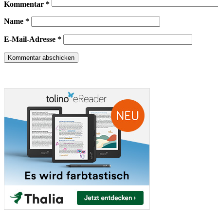
Kommentar
*
Name
*
E-Mail-Adresse
*