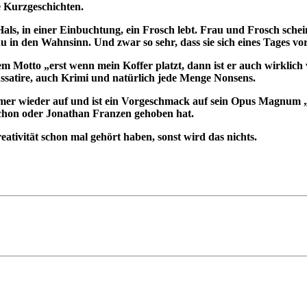
e Kurzgeschichten.
 Hals, in einer Einbuchtung, ein Frosch lebt. Frau und Frosch sc
au in den Wahnsinn. Und zwar so sehr, dass sie sich eines Tages vo
 Motto „erst wenn mein Koffer platzt, dann ist er auch wirklich vo
ssatire, auch Krimi und natürlich jede Menge Nonsens.
mer wieder auf und ist ein Vorgeschmack auf sein Opus Magnum „I
ynchon oder Jonathan Franzen gehoben hat.
reativität schon mal gehört haben, sonst wird das nichts.