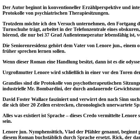
Der Autor beginnt in konventioneller Erzählperspektive und inte
Protokolle von psychiatrischen Therapiesitzungen.
Trotzdem möchte ich den Versuch unternehmen, den Fortgang der
Turnschuhe trägt, arbeitet in der Telefonzentrale eines obskur
hörend, die nur bei 37 Grad Außentemeperatur lebensfähig ist, 
Die Seniorenresidenz gehört dem Vater von Lenore jun., einem 
früher sprechen lernen sollen.
Wenn dieser Roman eine Handlung besitzt, dann ist es die odysse
Urgroßmutter Lenore wird schließlich in einer vor den Toren d
Grandios sind die Protokolle von psychotherapeutischen Sitzung
industrielle Mr. Bombardini, der durch andauernde Gewichtszun
David Foster Wallace fasziniert und verwirrt den nach Sinn suc
die sich über 20 Zeilen erstrecken, chronologisch unerwartete S
Alles was existiert ist Sprache – dieses Credo vermittelte Lenor
sein.
Lenore jun. Nymphensittich, Vlad der Pfähler genannt, beginnt p
diesem Roman buchstäblich durch Sprache ersetzt. Rick, der darunt