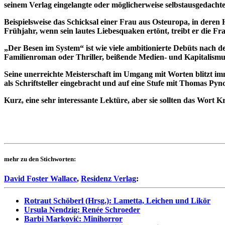
seinem Verlag eingelangte oder möglicherweise selbstausgedacht
Beispielsweise das Schicksal einer Frau aus Osteuropa, in deren
Frühjahr, wenn sein lautes Liebesquaken ertönt, treibt er die Fr
„Der Besen im System“ ist wie viele ambitionierte Debüts nach dem
Familienroman oder Thriller, beißende Medien- und Kapitalismu
Seine unerreichte Meisterschaft im Umgang mit Worten blitzt im
als Schriftsteller eingebracht und auf eine Stufe mit Thomas P
Kurz, eine sehr interessante Lektüre, aber sie sollten das Wort K
mehr zu den Stichworten:
David Foster Wallace
,
Residenz Verlag
:
Rotraut Schöberl (Hrsg.): Lametta, Leichen und Likör
Ursula Nendzig: Renée Schroeder
Barbi Marković: Minihorror