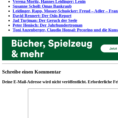
Verena Moritz, Hannes Leidinger: Lenin
Susanne Scholl: Omas Bankraub
Leidinger, Rapp, Mosser-Schuöcker: Freud – Adler – Fran
David Rennert: Der Oslo-Report
Jad Turjman: Der Geruch der Seele
Peter Henisch: Der Jahrhundertroman
Toni Anzenberger, Claudio Honsal: Pecorino und die Kunst
Schreibe einen Kommentar
Deine E-Mail-Adresse wird nicht veröffentlicht.
Erforderliche Fe