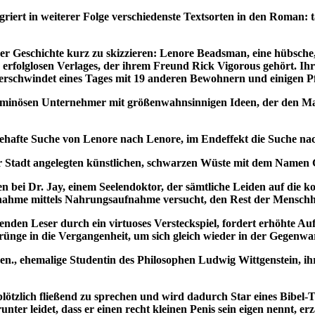
griert in weiterer Folge verschiedenste Textsorten in den Roman:
 Geschichte kurz zu skizzieren: Lenore Beadsman, eine hübsche,
en, erfolglosen Verlages, der ihrem Freund Rick Vigorous gehört.
verschwindet eines Tages mit 19 anderen Bewohnern und einigen P
ominösen Unternehmer mit größenwahnsinnigen Ideen, der den Mar
ehafte Suche von Lenore nach Lenore, im Endeffekt die Suche nach
er Stadt angelegten künstlichen, schwarzen Wüste mit dem Namen 
en bei Dr. Jay, einem Seelendoktor, der sämtliche Leiden auf die
ahme mittels Nahrungsaufnahme versucht, den Rest der Menschheit
henden Leser durch ein virtuoses Versteckspiel, fordert erhöhte 
prünge in die Vergangenheit, um sich gleich wieder in der Gegenwa
e sen., ehemalige Studentin des Philosophen Ludwig Wittgenstein, 
lötzlich fließend zu sprechen und wird dadurch Star eines Bibel-T
er leidet, dass er einen recht kleinen Penis sein eigen nennt, erz