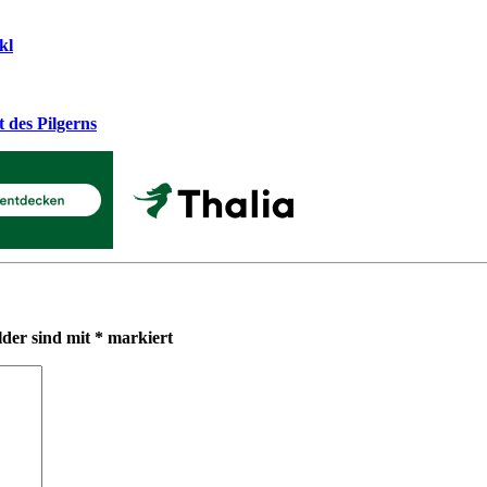
kl
 des Pilgerns
lder sind mit
*
markiert