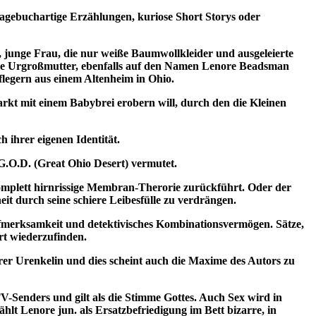
 tagebuchartige Erzählungen, kuriose Short Storys oder
 junge Frau, die nur weiße Baumwollkleider und ausgeleierte
 Ihre Urgroßmutter, ebenfalls auf den Namen Lenore Beadsman
flegern aus einem Altenheim in Ohio.
kt mit einem Babybrei erobern will, durch den die Kleinen
 ihrer eigenen Identität.
G.O.D. (Great Ohio Desert) vermutet.
 komplett hirnrissige Membran-Therorie zurückführt. Oder der
 durch seine schiere Leibesfülle zu verdrängen.
Aufmerksamkeit und detektivisches Kombinationsvermögen. Sätze,
rt wiederzufinden.
ihrer Urenkelin und dies scheint auch die Maxime des Autors zu
V-Senders und gilt als die Stimme Gottes. Auch Sex wird in
ählt Lenore jun. als Ersatzbefriedigung im Bett bizarre, in