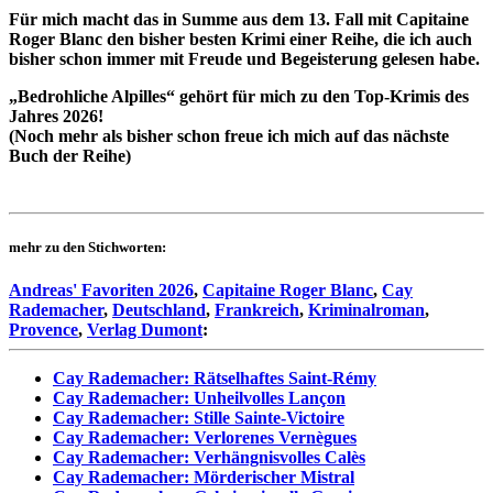
Für mich macht das in Summe aus dem 13. Fall mit Capitaine
Roger Blanc den bisher besten Krimi einer Reihe, die ich auch
bisher schon immer mit Freude und Begeisterung gelesen habe.
„Bedrohliche Alpilles“ gehört für mich zu den Top-Krimis des
Jahres 2026!
(Noch mehr als bisher schon freue ich mich auf das nächste
Buch der Reihe)
mehr zu den Stichworten:
Andreas' Favoriten 2026
,
Capitaine Roger Blanc
,
Cay
Rademacher
,
Deutschland
,
Frankreich
,
Kriminalroman
,
Provence
,
Verlag Dumont
:
Cay Rademacher: Rätselhaftes Saint-Rémy
Cay Rademacher: Unheilvolles Lançon
Cay Rademacher: Stille Sainte-Victoire
Cay Rademacher: Verlorenes Vernègues
Cay Rademacher: Verhängnisvolles Calès
Cay Rademacher: Mörderischer Mistral