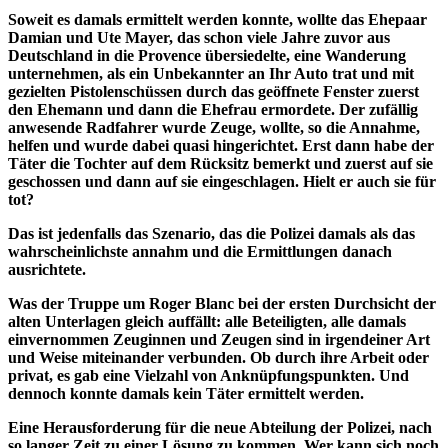
Soweit es damals ermittelt werden konnte, wollte das Ehepaar
Damian und Ute Mayer, das schon viele Jahre zuvor aus
Deutschland in die Provence übersiedelte, eine Wanderung
unternehmen, als ein Unbekannter an Ihr Auto trat und mit
gezielten Pistolenschüssen durch das geöffnete Fenster zuerst
den Ehemann und dann die Ehefrau ermordete. Der zufällig
anwesende Radfahrer wurde Zeuge, wollte, so die Annahme,
helfen und wurde dabei quasi hingerichtet. Erst dann habe der
Täter die Tochter auf dem Rücksitz bemerkt und zuerst auf sie
geschossen und dann auf sie eingeschlagen. Hielt er auch sie für
tot?
Das ist jedenfalls das Szenario, das die Polizei damals als das
wahrscheinlichste annahm und die Ermittlungen danach
ausrichtete.
Was der Truppe um Roger Blanc bei der ersten Durchsicht der
alten Unterlagen gleich auffällt: alle Beteiligten, alle damals
einvernommen Zeuginnen und Zeugen sind in irgendeiner Art
und Weise miteinander verbunden. Ob durch ihre Arbeit oder
privat, es gab eine Vielzahl von Anknüpfungspunkten. Und
dennoch konnte damals kein Täter ermittelt werden.
Eine Herausforderung für die neue Abteilung der Polizei, nach
so langer Zeit zu einer Lösung zu kommen. Wer kann sich noch