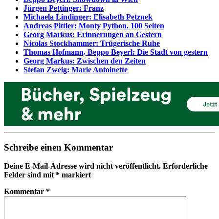
Jürgen Pettinger: Franz
Michaela Lindinger: Elisabeth Petznek
Andreas Pittler: Monty Python. 100 Seiten
Georg Markus: Erinnerungen an Gestern
Nicolas Stockhammer: Trügerische Ruhe
Thomas Hofmann, Beppo Beyerl: Die Stadt von gestern
Georg Markus: Zwischen den Zeiten
Stefan Zweig: Marie Antoinette
Schreibe einen Kommentar
Deine E-Mail-Adresse wird nicht veröffentlicht.
Erforderliche
Felder sind mit
*
markiert
Kommentar
*