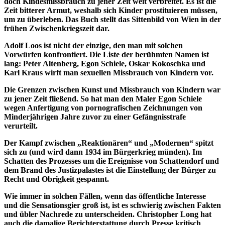
doch Kindesmissbrauch zu jener Zeit weit verbreitet. Es ist die
Zeit bitterer Armut, weshalb sich Kinder prostituieren müssen,
um zu überleben. Das Buch stellt das Sittenbild von Wien in der
frühen Zwischenkriegszeit dar.
Adolf Loos ist nicht der einzige, den man mit solchen
Vorwürfen konfrontiert. Die Liste der berühmten Namen ist
lang: Peter Altenberg, Egon Schiele, Oskar Kokoschka und
Karl Kraus wirft man sexuellen Missbrauch von Kindern vor.
Die Grenzen zwischen Kunst und Missbrauch von Kindern war
zu jener Zeit fließend. So hat man den Maler Egon Schiele
wegen Anfertigung von pornografischen Zeichnungen von
Minderjährigen Jahre zuvor zu einer Gefängnisstrafe
verurteilt.
Der Kampf zwischen „Reaktionären“ und „Modernen“ spitzt
sich zu (und wird dann 1934 im Bürgerkrieg münden). Im
Schatten des Prozesses um die Ereignisse von Schattendorf und
dem Brand des Justizpalastes ist die Einstellung der Bürger zu
Recht und Obrigkeit gespannt.
Wie immer in solchen Fällen, wenn das öffentliche Interesse
und die Sensationsgier groß ist, ist es schwierig zwischen Fakten
und übler Nachrede zu unterscheiden. Christopher Long hat
auch die damalige Berichterstattung durch Presse kritisch