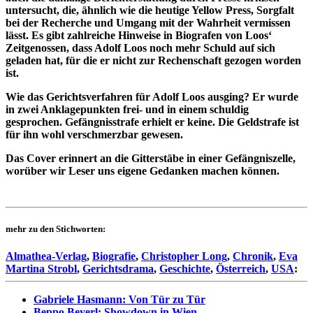
untersucht, die, ähnlich wie die heutige Yellow Press, Sorgfalt
bei der Recherche und Umgang mit der Wahrheit vermissen
lässt. Es gibt zahlreiche Hinweise in Biografen von Loos‘
Zeitgenossen, dass Adolf Loos noch mehr Schuld auf sich
geladen hat, für die er nicht zur Rechenschaft gezogen worden
ist.
Wie das Gerichtsverfahren für Adolf Loos ausging? Er wurde
in zwei Anklagepunkten frei- und in einem schuldig
gesprochen. Gefängnisstrafe erhielt er keine. Die Geldstrafe ist
für ihn wohl verschmerzbar gewesen.
Das Cover erinnert an die Gitterstäbe in einer Gefängniszelle,
worüber wir Leser uns eigene Gedanken machen können.
mehr zu den Stichworten:
Almathea-Verlag
,
Biografie
,
Christopher Long
,
Chronik
,
Eva
Martina Strobl
,
Gerichtsdrama
,
Geschichte
,
Österreich
,
USA
:
Gabriele Hasmann: Von Tür zu Tür
Beppo Beyerl: Showdown in Wien