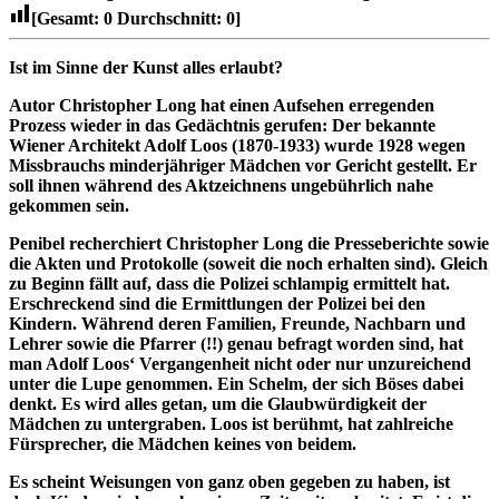
[Gesamt:
0
Durchschnitt:
0
]
Ist im Sinne der Kunst alles erlaubt?
Autor Christopher Long hat einen Aufsehen erregenden
Prozess wieder in das Gedächtnis gerufen: Der bekannte
Wiener Architekt Adolf Loos (1870-1933) wurde 1928 wegen
Missbrauchs minderjähriger Mädchen vor Gericht gestellt.
Er
soll ihnen während des Aktzeichnens ungebührlich nahe
gekommen sein.
Penibel recherchiert Christopher Long die Presseberichte sowie
die Akten und Protokolle (soweit die noch erhalten sind). Gleich
zu Beginn fällt auf, dass die Polizei schlampig ermittelt hat.
Erschreckend sind die Ermittlungen der Polizei bei den
Kindern. Während deren Familien, Freunde, Nachbarn und
Lehrer sowie die Pfarrer (!!) genau befragt worden sind, hat
man Adolf Loos‘ Vergangenheit nicht oder nur unzureichend
unter die Lupe genommen. Ein Schelm, der sich Böses dabei
denkt. Es wird alles getan, um die Glaubwürdigkeit der
Mädchen zu untergraben. Loos ist berühmt, hat zahlreiche
Fürsprecher, die Mädchen keines von beidem.
Es scheint Weisungen von ganz oben gegeben zu haben, ist