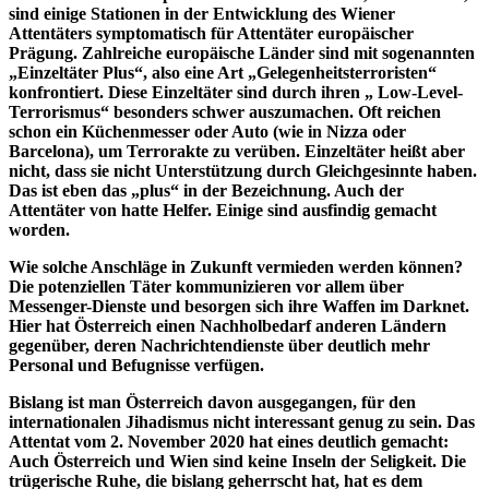
sind einige Stationen in der Entwicklung des Wiener
Attentäters symptomatisch für Attentäter europäischer
Prägung. Zahlreiche europäische Länder sind mit sogenannten
„Einzeltäter Plus“, also eine Art „Gelegenheitsterroristen“
konfrontiert. Diese Einzeltäter sind durch ihren „ Low-Level-
Terrorismus“ besonders schwer auszumachen. Oft reichen
schon ein Küchenmesser oder Auto (wie in Nizza oder
Barcelona), um Terrorakte zu verüben. Einzeltäter heißt aber
nicht, dass sie nicht Unterstützung durch Gleichgesinnte haben.
Das ist eben das „plus“ in der Bezeichnung. Auch der
Attentäter von hatte Helfer. Einige sind ausfindig gemacht
worden.
Wie solche Anschläge in Zukunft vermieden werden können?
Die potenziellen Täter kommunizieren vor allem über
Messenger-Dienste und besorgen sich ihre Waffen im Darknet.
Hier hat Österreich einen Nachholbedarf anderen Ländern
gegenüber, deren Nachrichtendienste über deutlich mehr
Personal und Befugnisse verfügen.
Bislang ist man Österreich davon ausgegangen, für den
internationalen Jihadismus nicht interessant genug zu sein. Das
Attentat vom 2. November 2020 hat eines deutlich gemacht:
Auch Österreich und Wien sind keine Inseln der Seligkeit. Die
trügerische Ruhe, die bislang geherrscht hat, hat es dem