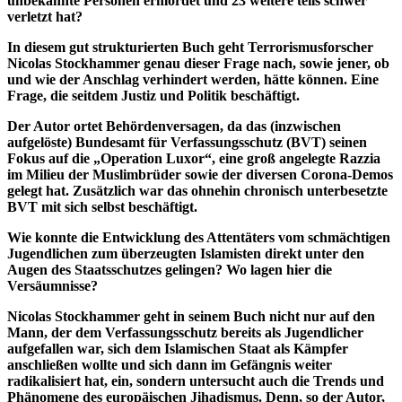
unbekannte Personen ermordet und 23 weitere teils schwer
verletzt hat?
In diesem gut strukturierten Buch geht Terrorismusforscher
Nicolas Stockhammer genau dieser Frage nach, sowie jener, ob
und wie der Anschlag verhindert werden, hätte können. Eine
Frage, die seitdem Justiz und Politik beschäftigt.
Der Autor ortet Behördenversagen, da das (inzwischen
aufgelöste) Bundesamt für Verfassungsschutz (BVT) seinen
Fokus auf die „Operation Luxor“, eine groß angelegte Razzia
im Milieu der Muslimbrüder sowie der diversen Corona-Demos
gelegt hat. Zusätzlich war das ohnehin chronisch unterbesetzte
BVT mit sich selbst beschäftigt.
Wie konnte die Entwicklung des Attentäters vom schmächtigen
Jugendlichen zum überzeugten Islamisten direkt unter den
Augen des Staatsschutzes gelingen? Wo lagen hier die
Versäumnisse?
Nicolas Stockhammer geht in seinem Buch nicht nur auf den
Mann, der dem Verfassungsschutz bereits als Jugendlicher
aufgefallen war, sich dem Islamischen Staat als Kämpfer
anschließen wollte und sich dann im Gefängnis weiter
radikalisiert hat, ein, sondern untersucht auch die Trends und
Phänomene des europäischen Jihadismus. Denn, so der Autor,