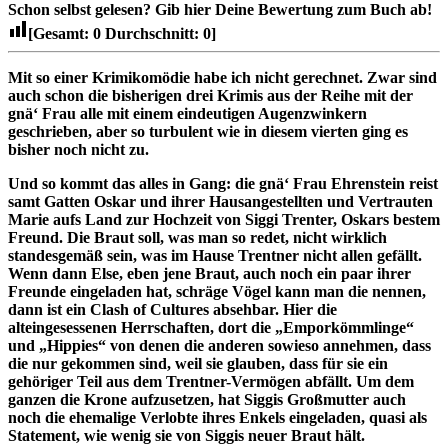
Schon selbst gelesen?
Gib hier Deine Bewertung zum Buch ab!
[Gesamt:
0
Durchschnitt:
0
]
Mit so einer Krimikomödie habe ich nicht gerechnet. Zwar sind
auch schon die bisherigen drei Krimis aus der Reihe mit der
gnä‘ Frau alle mit einem eindeutigen Augenzwinkern
geschrieben, aber so turbulent wie in diesem vierten ging es
bisher noch nicht zu.
Und so kommt das alles in Gang: die gnä‘ Frau Ehrenstein reist
samt Gatten Oskar und ihrer Hausangestellten und Vertrauten
Marie aufs Land zur Hochzeit von Siggi Trenter, Oskars bestem
Freund. Die Braut soll, was man so redet, nicht wirklich
standesgemäß sein, was im Hause Trentner nicht allen gefällt.
Wenn dann Else, eben jene Braut, auch noch ein paar ihrer
Freunde eingeladen hat, schräge Vögel kann man die nennen,
dann ist ein Clash of Cultures absehbar. Hier die
alteingesessenen Herrschaften, dort die „Emporkömmlinge“
und „Hippies“ von denen die anderen sowieso annehmen, dass
die nur gekommen sind, weil sie glauben, dass für sie ein
gehöriger Teil aus dem Trentner-Vermögen abfällt. Um dem
ganzen die Krone aufzusetzen, hat Siggis Großmutter auch
noch die ehemalige Verlobte ihres Enkels eingeladen, quasi als
Statement, wie wenig sie von Siggis neuer Braut hält.