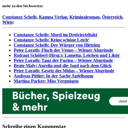
mehr zu den Stichworten:
Constanze Scheib
,
Kampa Verlag
,
Kriminalroman
,
Österreich
,
Wien
:
Constanze Scheib: Mord im Dreivierteltakt
Constanze Scheib: Keine schöne Leich‘
Constanze Scheib: Der Würger von Hietzing
Peter Lorath: Fluch der Venus – Wiener Abgründe
Rotraut Schöberl (Hrsg.): Lametta, Leichen und Likör
Peter Lorath: Tanz der Furien – Wiener Abgründe
Beate Maly: Aurelia und die Jagd nach dem Glück
Peter Lorath: Gesetz des Midas – Wiener Abgründe
Andreas Pittler: In der Sache Apfelbaum
Martina Parker: Miss Vergnügen
Schreibe einen Kommentar