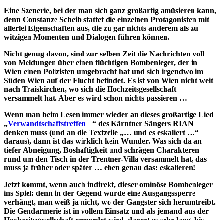
Eine Szenerie, bei der man sich ganz großartig amüsieren kann,
denn Constanze Scheib stattet die einzelnen Protagonisten mit
allerlei Eigenschaften aus, die zu gar nichts anderem als zu
witzigen Momenten und Dialogen führen können.
Nicht genug davon, sind zur selben Zeit die Nachrichten voll
von Meldungen über einen flüchtigen Bombenleger, der in
Wien einen Polizisten umgebracht hat und sich irgendwo im
Süden Wien auf der Flucht befindet. Es ist von Wien nicht weit
nach Traiskirchen, wo sich die Hochzeitsgesellschaft
versammelt hat. Aber es wird schon nichts passieren …
Wenn man beim Lesen immer wieder an dieses großartige Lied
„
Verwandtschaftstreffen
“ des Kärntner Sängers RIAN
denken muss (und an die Textzeile „… und es eskaliert …“
daraus), dann ist das wirklich kein Wunder. Was sich da an
tiefer Abneigung, Boshaftigkeit und schrägen Charakteren
rund um den Tisch in der Trentner-Villa versammelt hat, das
muss ja früher oder später … eben genau das: eskalieren!
Jetzt kommt, wenn auch indirekt, dieser ominöse Bombenleger
ins Spiel: denn in der Gegend wurde eine Ausgangssperre
verhängt, man weiß ja nicht, wo der Gangster sich herumtreibt.
Die Gendarmerie ist in vollem Einsatz und als jemand aus der
Hochzeitsgesellschaft ermordet wird, dauert es sehr lang, bis