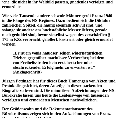
jene, die nicht in ihr Weltbild passten, gnadenlos verfolgte und
ermordete.
Wie viele Tausende andere schwule Männer gerät Franz 1940
in die Fänge des NS-Regimes. Dazu bedient sich die Diktatur
zahlreicher Spitzel, die häufig ebenfalls schwul sind, und
solange sie andere ans buchstäbliche Messer liefern, gerade
noch geduldet sind, bevor sie selbst wegen des verschärften §
175 in KZs verbracht, gefoltert, kastriert oder gleich ermordet
werden.
„Er ist ein völlig haltloser, seinen widernatürlichen
Trieben gegenüber machtloser Verbrecher, bei dem
von Freiheitsstrafen kein erzieherischer oder
abschreckender Erfolg mehr zu erwarten ist.”
(Anklageschrift)
Jürgen Pettinger hat für dieses Buch Unmengen von Akten und
Protokolle gesichtet, deren Auszüge in dieser packenden
Biografie zu lesen sind. Die minutiösen Aufzeichnungen der NS-
Bürokratie lassen uns heute die Leidenswege von tausenden
verfolgten und ermordeten Menschen nachvollziehen.
Der Größenwahn und die Dokumentationswut des
Bürokratismus zeigen sich in den Aufzeichnungen von Franz