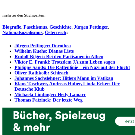
mehr zu den Stichworten:
Biografie
,
Faschismus
,
Geschichte
,
Jürgen Pettinger
,
Nationalsozialismus
,
Österreich
:
Jürgen Pettinger: Dorothea
Wilhelm Kuehs: Dianas Liste
Rudolf Bilgeri: Bei den Partisanen in Athen
Viktor E. Frankl: Trotzdem JA zum Leben sagen
Philippe Sands: Die Rattenlinie – ein Nazi auf der Flucht
Oliver Rathkolb: Schirach
Johannes Sachslehner: Hitlers Mann im Vatikan
Klaus Taschwer, Andreas Huber, Linda Erker: Der
Deutsche Klub
Michaela Lindinger: Hedy Lamarr
Thomas Fatzinek: Der letzte Weg