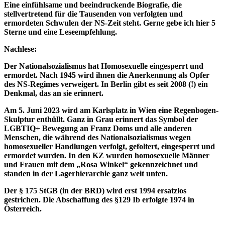
Eine einfühlsame und beeindruckende Biografie, die
stellvertretend für die Tausenden von verfolgten und
ermordeten Schwulen der NS-Zeit steht. Gerne gebe ich hier 5
Sterne und eine Leseempfehlung.
Nachlese
:
Der Nationalsozialismus hat Homosexuelle eingesperrt und
ermordet. Nach 1945 wird ihnen die Anerkennung als Opfer
des NS-Regimes verweigert. In Berlin gibt es seit 2008 (!) ein
Denkmal, das an sie erinnert.
Am 5. Juni 2023 wird am Karlsplatz in Wien eine Regenbogen-
Skulptur enthüllt. Ganz in Grau erinnert das Symbol der
LGBTIQ+ Bewegung an Franz Doms und alle anderen
Menschen, die während des Nationalsozialismus wegen
homosexueller Handlungen verfolgt, gefoltert, eingesperrt und
ermordet wurden. In den KZ wurden homosexuelle Männer
und Frauen mit dem „Rosa Winkel“ gekennzeichnet und
standen in der Lagerhierarchie ganz weit unten.
Der § 175 StGB (in der BRD) wird erst 1994 ersatzlos
gestrichen. Die Abschaffung des §129 Ib erfolgte 1974 in
Österreich.