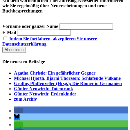
Mit dem wöchentlichen LiteraturBlog-Newsletter informieren
wir Sie regelmäßig über Neuerscheinungen und neue
Buchbesprechungen
Vorname oder ganzer Name
E-Mail
Indem Sie fortfahren, akzeptieren Sie unsere
Datenschutzerklärung.
Die neuesten Beiträge
Agatha Christie: Ein gefährlicher Gegner
Michael Hjorth, Bjarni Thorsson: Schlafende Vulkane
Grothe, Pfaffenzeller (Hrsg.): Die Römer in Germanien
Günter Neuwirth: Totentrank
Günter Neuwirth: Erdenkinder
zum Archiv