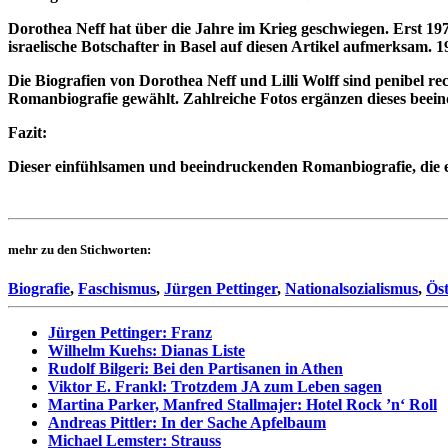
Dorothea Neff hat über die Jahre im Krieg geschwiegen. Erst 197
israelische Botschafter in Basel auf diesen Artikel aufmerksam.
Die Biografien von Dorothea Neff und Lilli Wolff sind penibel r
Romanbiografie gewählt. Zahlreiche Fotos ergänzen dieses beei
Fazit:
Dieser einfühlsamen und beeindruckenden Romanbiografie, die ei
mehr zu den Stichworten:
Biografie
,
Faschismus
,
Jürgen Pettinger
,
Nationalsozialismus
,
Öst
Jürgen Pettinger: Franz
Wilhelm Kuehs: Dianas Liste
Rudolf Bilgeri: Bei den Partisanen in Athen
Viktor E. Frankl: Trotzdem JA zum Leben sagen
Martina Parker, Manfred Stallmajer: Hotel Rock ’n‘ Roll
Andreas Pittler: In der Sache Apfelbaum
Michael Lemster: Strauss