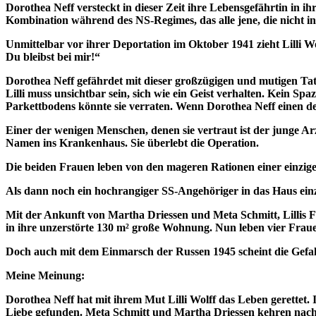
Dorothea Neff versteckt in dieser Zeit ihre Lebensgefährtin in ih
Kombination während des NS-Regimes, das alle jene, die nicht in
Unmittelbar vor ihrer Deportation im Oktober 1941 zieht Lilli Wo
Du bleibst bei mir!“
Dorothea Neff gefährdet mit dieser großzügigen und mutigen Tat n
Lilli muss unsichtbar sein, sich wie ein Geist verhalten. Kein S
Parkettbodens könnte sie verraten. Wenn Dorothea Neff einen de
Einer der wenigen Menschen, denen sie vertraut ist der junge Ar
Namen ins Krankenhaus. Sie überlebt die Operation.
Die beiden Frauen leben von den mageren Rationen einer einzigen
Als dann noch ein hochrangiger SS-Angehöriger in das Haus einzie
Mit der Ankunft von Martha Driessen und Meta Schmitt, Lillis F
in ihre unzerstörte 130 m² große Wohnung. Nun leben vier Fraue
Doch auch mit dem Einmarsch der Russen 1945 scheint die Gefah
Meine Meinung:
Dorothea Neff hat mit ihrem Mut Lilli Wolff das Leben gerettet
Liebe gefunden. Meta Schmitt und Martha Driessen kehren nach