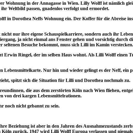
rer Wohnung in der Annagasse in Wien. Lilly Wolff ist nämlich gleic
 ihr Weltbild passen, gnadenlos verfolgt und ermordet.
lff in Dorothea Neffs Wohnung ein. Der Koffer für die Abreise ins
icht nur ihre eigene Schauspielkarriere, sondern auch ihr Leben. D
paziergang, ja nicht einmal ans Fenster gehen und vorsichtig durch
r seltenen Besuche bekommt, muss sich Lilli im Kamin verstecken
zt Erwin Ringel, der im selben Haus wohnt. Als Lilli Wolff einen T
 Lebensmittelkarte. Nur hin und wieder gelingt es der Neff, ein 
ht, spitzt sich die Situation für Lilli und Dorothea nochmals zu.
reundinnen, die aus dem zerstörten Köln nach Wien fliehen, entg
n von drei kargen Lebensmittelrationen.
r noch nicht gebannt zu sein.
. Ihre Beziehung ist aber in den Jahren des Ausnahmezustands zer
 Köln zurück. 1947 wird Lilli Wolff Europa verlassen und niema