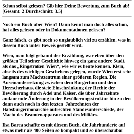
Schon selbst gelesen?
Gib hier Deine Bewertung zum Buch ab!
[Gesamt:
2
Durchschnitt:
3.5
]
Noch ein Buch über Wien? Dann kennt man doch alles schon,
hat alles gelesen oder in Dokumentationen gelesen?
Ganz falsch, es gibt noch so unglaublich viel zu erzählen, was in
diesem Buch unter Beweis gestellt wird.
Wien, man folgt gebannt der Erzählung, war eben über den
größten Teil seiner Geschichte hinweg ein ganz andere Stadt,
als das „Ringstraßen-Wien“, wie wir es heute kennen. Klein,
abseits des wichtigen Geschehens gelegen, wurde Wien erst sehr
langsam zum Machtzentrum einer größeren Region. Die
Auseinandersetzung zwischen dem Bürgertum und dem
Herrscherhaus, die stete Einschränkung der Rechte der
Bevölkerung durch Adel und Kaiser, die über Jahrzehnte
andauernde Änderung in der Bevölkerungsstruktur hin zu den
dann auch noch in den letzten Jahrzehnten der
Habsburgermonarchie aufrechten Standesunterschiede, der
Macht des Beamtenapparates und des Militärs.
Ilsa Barea schaffte es mit diesem Buch, die Jahrhunderte auf
etwas mehr als 400 Seiten so kompakt und so überschaubar