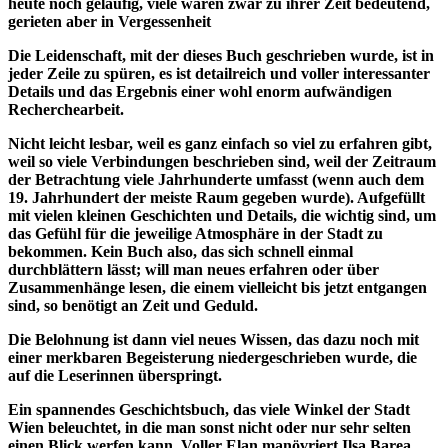
heute noch geläufig, viele waren zwar zu ihrer Zeit bedeutend,
gerieten aber in Vergessenheit
Die Leidenschaft, mit der dieses Buch geschrieben wurde, ist in
jeder Zeile zu spüren, es ist detailreich und voller interessanter
Details und das Ergebnis einer wohl enorm aufwändigen
Recherchearbeit.
Nicht leicht lesbar, weil es ganz einfach so viel zu erfahren gibt,
weil so viele Verbindungen beschrieben sind, weil der Zeitraum
der Betrachtung viele Jahrhunderte umfasst (wenn auch dem
19. Jahrhundert der meiste Raum gegeben wurde). Aufgefüllt
mit vielen kleinen Geschichten und Details, die wichtig sind, um
das Gefühl für die jeweilige Atmosphäre in der Stadt zu
bekommen. Kein Buch also, das sich schnell einmal
durchblättern lässt; will man neues erfahren oder über
Zusammenhänge lesen, die einem vielleicht bis jetzt entgangen
sind, so benötigt an Zeit und Geduld.
Die Belohnung ist dann viel neues Wissen, das dazu noch mit
einer merkbaren Begeisterung niedergeschrieben wurde, die
auf die Leserinnen überspringt.
Ein spannendes Geschichtsbuch, das viele Winkel der Stadt
Wien beleuchtet, in die man sonst nicht oder nur sehr selten
einen Blick werfen kann. Voller Elan manövriert Ilsa Barea