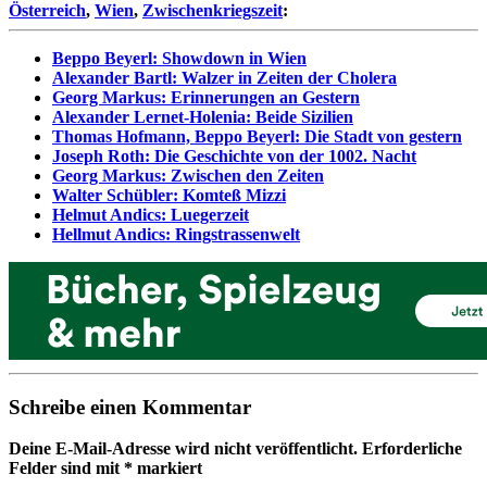
Österreich
,
Wien
,
Zwischenkriegszeit
:
Beppo Beyerl: Showdown in Wien
Alexander Bartl: Walzer in Zeiten der Cholera
Georg Markus: Erinnerungen an Gestern
Alexander Lernet-Holenia: Beide Sizilien
Thomas Hofmann, Beppo Beyerl: Die Stadt von gestern
Joseph Roth: Die Geschichte von der 1002. Nacht
Georg Markus: Zwischen den Zeiten
Walter Schübler: Komteß Mizzi
Helmut Andics: Luegerzeit
Hellmut Andics: Ringstrassenwelt
Schreibe einen Kommentar
Deine E-Mail-Adresse wird nicht veröffentlicht.
Erforderliche
Felder sind mit
*
markiert