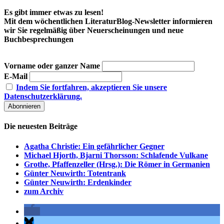
Es gibt immer etwas zu lesen!
Mit dem wöchentlichen LiteraturBlog-Newsletter informieren
wir Sie regelmäßig über Neuerscheinungen und neue
Buchbesprechungen
Vorname oder ganzer Name
E-Mail
Indem Sie fortfahren, akzeptieren Sie unsere
Datenschutzerklärung.
Die neuesten Beiträge
Agatha Christie: Ein gefährlicher Gegner
Michael Hjorth, Bjarni Thorsson: Schlafende Vulkane
Grothe, Pfaffenzeller (Hrsg.): Die Römer in Germanien
Günter Neuwirth: Totentrank
Günter Neuwirth: Erdenkinder
zum Archiv