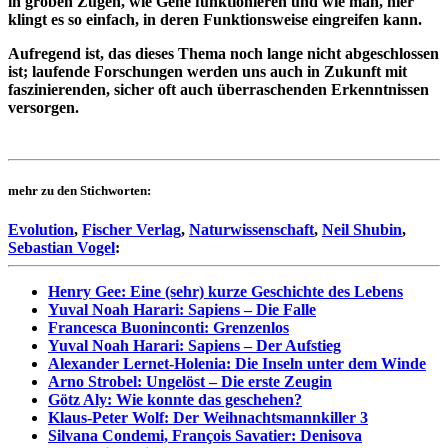
in groben Zügen, wie Gene funktionieren und wie man, hier
klingt es so einfach, in deren Funktionsweise eingreifen kann.
Aufregend ist, das dieses Thema noch lange nicht abgeschlossen
ist; laufende Forschungen werden uns auch in Zukunft mit
faszinierenden, sicher oft auch überraschenden Erkenntnissen
versorgen.
mehr zu den Stichworten:
Evolution
,
Fischer Verlag
,
Naturwissenschaft
,
Neil Shubin
,
Sebastian Vogel
:
Henry Gee: Eine (sehr) kurze Geschichte des Lebens
Yuval Noah Harari: Sapiens – Die Falle
Francesca Buoninconti: Grenzenlos
Yuval Noah Harari: Sapiens – Der Aufstieg
Alexander Lernet-Holenia: Die Inseln unter dem Winde
Arno Strobel: Ungelöst – Die erste Zeugin
Götz Aly: Wie konnte das geschehen?
Klaus-Peter Wolf: Der Weihnachtsmannkiller 3
Silvana Condemi, François Savatier: Denisova