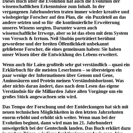
Dieses Buch über die Evolution hat auch die Evolution der
wissenschaftlichen Erkenntnisse zum Inhalt. In der
vergangenen Jahrhunderten traten immer wieder kreative und
wissbegierige Forscher auf den Plan, die ein Puzzleteil an das
andere setzten und so für die kontinuierliche Erweiterung
unseres Wissens sorgten. Darunter waren auch
wissenschaftliche Irrwege, aber so ist das eben mit dem System
von Versuch & Irrtum. Neil Shubin porträtiert berühmt
gewordene und der breiten Öffentlichkeit unbekannt
gebliebene Forscher, die eines gemeinsam haben: Sie haben
unser Wissen über die Entwicklung des Lebens erweitert.
Wenn auch für Laien großteils sehr gut verständlich – quasi ein
Erklärbuch für die meisten LeserInnen – so übersteigen ein
paar wenige der Informationen über Genom und Gene,
Aminosäuren und Protein meinen Verständnishorizont. Was
aber nichts daran ändert, dass nach dem Lesen das eigene
Verständnis für die Milliarden Jahre alten Vorgänge um ein
großes Stück angewachsen sein wird.
Das Tempo der Forschung und der Entdeckungen hat sich mit
neuen technischen Möglichkeiten in den letzten Jahrzehnten
enorm erhöht und erhöht sich weiter. Wenn man bei der
Evolution beginnt, dann wird man im 21. Jahrhundert
unweigerlich bei der Gentechnik landen. Das Buch erklärt dazu