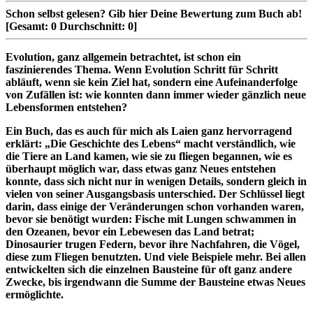
Schon selbst gelesen?
Gib hier Deine Bewertung zum Buch ab!
[Gesamt:
0
Durchschnitt:
0
]
Evolution, ganz allgemein betrachtet, ist schon ein
faszinierendes Thema. Wenn Evolution Schritt für Schritt
abläuft, wenn sie kein Ziel hat, sondern eine Aufeinanderfolge
von Zufällen ist: wie konnten dann immer wieder gänzlich neue
Lebensformen entstehen?
Ein Buch, das es auch für mich als Laien ganz hervorragend
erklärt: „Die Geschichte des Lebens“ macht verständlich, wie
die Tiere an Land kamen, wie sie zu fliegen begannen, wie es
überhaupt möglich war, dass etwas ganz Neues entstehen
konnte, dass sich nicht nur in wenigen Details, sondern gleich in
vielen von seiner Ausgangsbasis unterschied. Der Schlüssel liegt
darin, dass einige der Veränderungen schon vorhanden waren,
bevor sie benötigt wurden: Fische mit Lungen schwammen in
den Ozeanen, bevor ein Lebewesen das Land betrat;
Dinosaurier trugen Federn, bevor ihre Nachfahren, die Vögel,
diese zum Fliegen benutzten. Und viele Beispiele mehr. Bei allen
entwickelten sich die einzelnen Bausteine für oft ganz andere
Zwecke, bis irgendwann die Summe der Bausteine etwas Neues
ermöglichte.