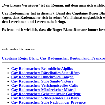
„Verlorenes Vernègues“ ist ein Roman, mit dem man sich wirklic
Cay Rademacher hat in diesem 7. Band der Capitaine Roger Blanc
sagen, dass Rademacher sich in seiner Wahlheimat unglaublich wo
den Leserinnen und Lesern nahe bringt.
Es freut mich wirklich, dass die Roger Blanc-Romane immer bes
mehr zu den Stichworten:
Capitaine Roger Blanc
,
Cay Rademacher
,
Deutschland
,
Frankre
Cay Rademacher: Bedrohliche Alpilles
Cay Rademacher: Rätselhaftes Saint-Rémy
Cay Rademacher: Unheilvolles Lançon
Cay Rademacher: Stille Sainte-Victoire
Cay Rademacher: Verhängnisvolles Calès
Cay Rademacher: Mörderischer Mistral
Cay Rademacher: Geheimnisvolle Garrigue
Cay Rademacher: Schweigendes Les Baux
Cay Rademacher: Stille Nacht in der Provence