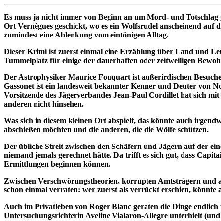
Es muss ja nicht immer von Beginn an um Mord- und Totschlag g
Ort Vernègues geschickt, wo es ein Wolfsrudel anscheinend auf d
zumindest eine Ablenkung vom eintönigen Alltag.
Dieser Krimi ist zuerst einmal eine Erzählung über Land und Le
Tummelplatz für einige der dauerhaften oder zeitweiligen Bewoh
Der Astrophysiker Maurice Fouquart ist außerirdischen Besucher
Gassonet ist ein landesweit bekannter Kenner und Deuter von No
Vorsitzende des Jägerverbandes Jean-Paul Cordillet hat sich mit 
anderen nicht hinsehen.
Was sich in diesem kleinen Ort abspielt, das könnte auch irgendwo
abschießen möchten und die anderen, die die Wölfe schützen.
Der übliche Streit zwischen den Schäfern und Jägern auf der ein
niemand jemals gerechnet hätte. Da trifft es sich gut, dass Ca
Ermittlungen beginnen können.
Zwischen Verschwörungstheorien, korrupten Amtsträgern und aufg
schon einmal verraten: wer zuerst als verrückt erschien, könnte
Auch im Privatleben von Roger Blanc geraten die Dinge endlich 
Untersuchungsrichterin Aveline Vialaron-Allegre unterhielt (un