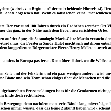
ehen (wobei „von Beginn an“ der entscheidende Hinweis ist). Den
ie Schafe abgesehen hat. Wenn es sonst schon keine „menschlichen
ute. Der vor rund 100 Jahren durch ein Erdbeben zerstörte Ort Vi
ner des ganz in der Nähe nach dem Beben neu errichteten Ortes.
n auf der Spur, die Seismologin Marie-Clare Martin versucht den
stradamus, die Försterin Sandy Hulot macht sich mit ihrem entsch
dem langgedienten Bürgermeister Pierre-Henry Melleton soweit arra
 anders in Europa passieren. Denn überall dort, wo die Wölfe aufta
en Seite und der Försterin und ein paar wenigen anderen wird unve
pitaine Blanc und sein Team schon einiges über die Menschen und
ebauschten Pressemeldungen ist es für die Gendarmen nicht ganz 
 am Ende doch recht haben.
in Bewegung: denn nachdem man sechs Bände lang mitverfolgen kon
d schon immer wusste, dass das keine Zukunft haben wird), schein