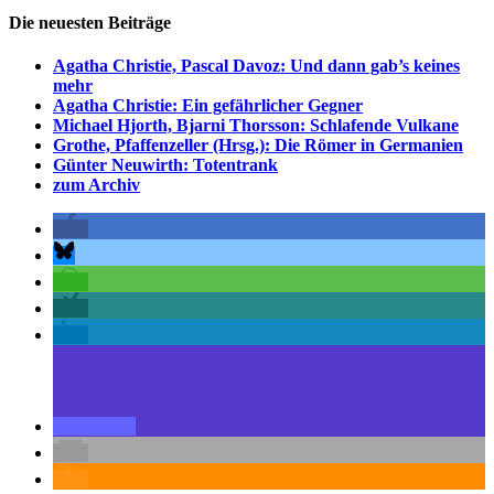
Die neuesten Beiträge
Agatha Christie, Pascal Davoz: Und dann gab’s keines
mehr
Agatha Christie: Ein gefährlicher Gegner
Michael Hjorth, Bjarni Thorsson: Schlafende Vulkane
Grothe, Pfaffenzeller (Hrsg.): Die Römer in Germanien
Günter Neuwirth: Totentrank
zum Archiv