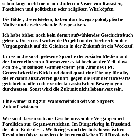
schon lange nicht mehr nur Juden im Visier von Rassisten,
Faschisten und politischen oder religiösen Wirrköpfen.
Die Bilder, die entstehen, haben durchwegs apokalyptische
Motive und erschreckende Perspektiven.
Ich habe bisher noch kein derart aufwühlendes Geschichtsbuch
gelesen. Die so real wirkende Projektion der Verbrechen der
Vergangenheit auf die Gefahren in der Zukunft ist ein Weckruf.
Um es in die so oft gelesene Sprache der sozialen Medien und
der Internetforen zu übersetzen: es ist hoch an der Zeit, dass
sich die „linkslinken Gutmenschen“ (ein Zitat des FPÖ-
Generalsekretärs Kickl und damit quasi eine Ehrung für alle,
die er damit abzuwerten glaubt) gegen die Flut der rückwärts
gerichteten, offen oder verdeckt rassistischen Bewegungen
durchsetzen. Sonst wird die Zukunft nicht lebenswert sein.
Eine Anmerkung zur Wahrscheinlichkeit von Snyders
Zukunftsvisionen:
Wie so oft lassen sich aus Geschehnissen der Vergangenheit
Parallelen zur Gegenwart ziehen. Im Bürgerkrieg in Russland,
der dem Ende des 1. Weltkrieges und der bolschewistischen
Revolution folgte, wurden die im europäischen Teil Russlands