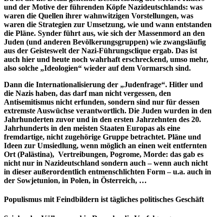
und der Motive der führenden Köpfe Nazideutschlands: was
waren die Quellen ihrer wahnwitzigen Vorstellungen, was
waren die Strategien zur Umsetzung, wie und wann entstanden
die Pläne. Synder führt aus, wie sich der Massenmord an den
Juden (und anderen Bevölkerungsgruppen) wie zwangsläufig
aus der Geisteswelt der Nazi-Führungsclique ergab. Das ist
auch hier und heute noch wahrhaft erschreckend, umso mehr,
also solche „Ideologien“ wieder auf dem Vormarsch sind.
Dann die Internationalisierung der „Judenfrage“. Hitler und
die Nazis haben, das darf man nicht vergessen, den
Antisemitismus nicht erfunden, sondern sind nur für dessen
extremste Auswüchse verantwortlich. Die Juden wurden in den
Jahrhunderten zuvor und in den ersten Jahrzehnten des 20.
Jahrhunderts in den meisten Staaten Europas als eine
fremdartige, nicht zugehörige Gruppe betrachtet. Pläne und
Ideen zur Umsiedlung, wenn möglich an einen weit entfernten
Ort (Palästina), Vertreibungen, Pogrome, Morde: das gab es
nicht nur in Nazideutschland sondern auch – wenn auch nicht
in dieser außerordentlich entmenschlichten Form – u.a. auch in
der Sowjetunion, in Polen, in Österreich, …
Populismus mit Feindbildern ist tägliches politisches Geschäft