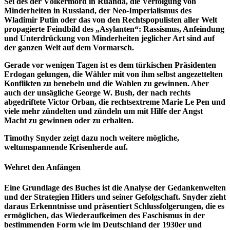
Sei des der Völkermord in Ruanda, die Verfolgung von
Minderheiten in Russland, der Neo-Imperialismus des
Wladimir Putin oder das von den Rechtspopulisten aller Welt
propagierte Feindbild des „Asylanten“: Rassismus, Anfeindung
und Unterdrückung von Minderheiten jeglicher Art sind auf
der ganzen Welt auf dem Vormarsch.
Gerade vor wenigen Tagen ist es dem türkischen Präsidenten
Erdogan gelungen, die Wähler mit von ihm selbst angezettelten
Konflikten zu benebeln und die Wahlen zu gewinnen. Aber
auch der unsägliche George W. Bush, der nach rechts
abgedriftete Victor Orban, die rechtsextreme Marie Le Pen und
viele mehr zündelten und zündeln um mit Hilfe der Angst
Macht zu gewinnen oder zu erhalten.
Timothy Snyder zeigt dazu noch weitere mögliche,
weltumspannende Krisenherde auf.
Wehret den Anfängen
Eine Grundlage des Buches ist die Analyse der Gedankenwelten
und der Strategien Hitlers und seiner Gefolgschaft. Snyder zieht
daraus Erkenntnisse und präsentiert Schlussfolgerungen, die es
ermöglichen, das Wiederaufkeimen des Faschismus in der
bestimmenden Form wie im Deutschland der 1930er und