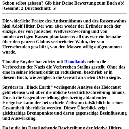
Schon selbst gelesen?
Gib hier Deine Bewertung zum Buch ab!
[Gesamt:
2
Durchschnitt:
5
]
Die widerliche Fratze des Antisemitismus und des Rassenwahns
hieß Adolf Hitler. Der war aber weder der Erfinder noch der
einzige, der von jüdischer Weltverschwörung und von
minderwertigen Rassen phantasierte: all das war ein beinahe
über den ganzen Globus verbreiteter Wahn, der von
Herrschenden geschürt, von den Massen willig aufgenommen
wurde.
Timothy Snyder hat zuletzt mit
Bloodlands
neben die
Verbrechen der Nazis die Verbrechen Stalins gestellt. Ohne das
eine in seiner Monstrosität zu reduzieren, beschrieb er in
diesem Buch, wie zeitgleich die Gewalt an vielen Orten siegte.
Snyders in „Black Earth“ vorliegende Analyse des Holocaust
geht ebenso weit über die übliche Geschichtsschreibung hinaus.
Durch die Gegenüberstellung gleichzeitig ablaufender
Ereignisse kann der betrachtete Zeitraum tatsächlich in seiner
Gesamtheit überblickt werden. Dieser Überblick zeigt
gleichzeitige Brennpunkte und deren gegenseitige Beeinflussung
und Auswirkung.
Da ist die ins Detail gehende Beschreibung der Motive Hitlers