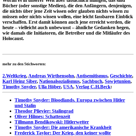
Woran es in unserer Welt aber tatsächlich mangelt, das sind
Bücher (oder sonstige Medien), die den Anfängern, denjenigen,
die nichts über jene Zeit wissen oder glauben nichts wissen zu
müssen oder nichts wissen wollen, eine leicht fassbaren Einblick
verschaffen. Erst damit können auch jene erreicht werden, die
heute – vielleicht auch unbewusst – ähnliche Gedanken hegen,
wie damals die Initiatoren, die Betreiber und die Mitläufer des
Holocaust.
mehr zu den Stichworten:
2.Weltkrieg
,
Andreas Wirthensohn
,
Antisemitismus
,
Geschichte
,
Karl Heinz Siber
,
Nationalsozialismus
,
Sachbuch
,
Sowjetunion
,
Timothy Snyder
,
Ulla Höber
,
USA
,
Verlag C.H.Beck
:
Timothy Snyder: Bloodlands. Europa zwischen Hitler
und Stalin
Theodor Plievier: Stalingrad
Oliver Hilmes: Schattenzeit
Tillmann Bendikowski: Hitlerwetter
Timothy Snyder: Die amerikanische Krankheit
Frederick Taylor: Der Krieg, den keiner wollte