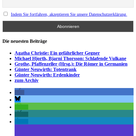
Indem Sie fortfahren, akzeptieren Sie unsere Datenschutzerklärung.
Die neuesten Beiträge
Agatha Christie: Ein gefährlicher Gegner
Michael Hjorth, Bjarni Thorsson: Schlafende Vulkane
Grothe, Pfaffenzeller (Hrsg.): Die Römer in Germanien
Günter Neuwirth: Totentrank
Günter Neuwirth: Erdenkinder
zum Archiv