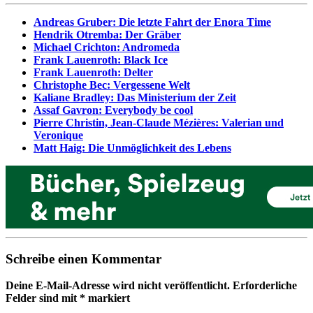
Andreas Gruber: Die letzte Fahrt der Enora Time
Hendrik Otremba: Der Gräber
Michael Crichton: Andromeda
Frank Lauenroth: Black Ice
Frank Lauenroth: Delter
Christophe Bec: Vergessene Welt
Kaliane Bradley: Das Ministerium der Zeit
Assaf Gavron: Everybody be cool
Pierre Christin, Jean-Claude Mézières: Valerian und
Veronique
Matt Haig: Die Unmöglichkeit des Lebens
Schreibe einen Kommentar
Deine E-Mail-Adresse wird nicht veröffentlicht.
Erforderliche
Felder sind mit
*
markiert