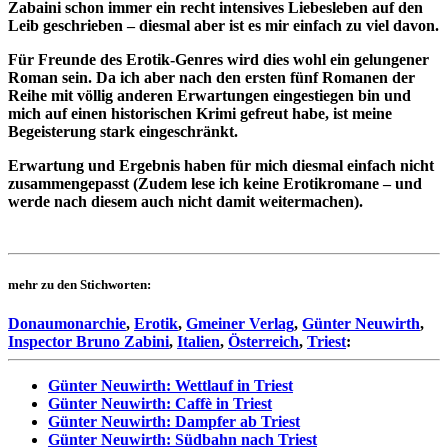
Zabaini schon immer ein recht intensives Liebesleben auf den
Leib geschrieben – diesmal aber ist es mir einfach zu viel davon.
Für Freunde des Erotik-Genres wird dies wohl ein gelungener
Roman sein. Da ich aber nach den ersten fünf Romanen der
Reihe mit völlig anderen Erwartungen eingestiegen bin und
mich auf einen historischen Krimi gefreut habe, ist meine
Begeisterung stark eingeschränkt.
Erwartung und Ergebnis haben für mich diesmal einfach nicht
zusammengepasst (Zudem lese ich keine Erotikromane – und
werde nach diesem auch nicht damit weitermachen).
mehr zu den Stichworten:
Donaumonarchie
,
Erotik
,
Gmeiner Verlag
,
Günter Neuwirth
,
Inspector Bruno Zabini
,
Italien
,
Österreich
,
Triest
:
Günter Neuwirth: Wettlauf in Triest
Günter Neuwirth: Caffè in Triest
Günter Neuwirth: Dampfer ab Triest
Günter Neuwirth: Südbahn nach Triest