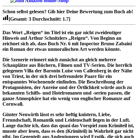
Schon selbst gelesen?
Gib hier Deine Bewertung zum Buch ab!
[Gesamt:
3
Durchschnitt:
1.7
]
Das Wort „Reigen“ im Titel ist ein gar nicht zweideutiger
Hinweis auf Arthur Schnitzlers „Reigen“. Von Beginn an
zeichnet sich ab, dass Buch Nr. 6 mit Inspector Bruno Zabaini
ein Roman der etwas unmoralischen Art werden könnte.
Die Szenerie erinnert mich zunächst an gleich mehrere
Schauplätze aus Büchern, Filmen und TV-Serien. Die herrlich
gelegenen Villa der Baronin Luise von Callenberg in der Nähe
von Triest, in der sich drei befreundete Paare für ein
entspanntes Wochenende einfinden. Die Beschreibung der
Protagonisten, der Anreise und der Örtlichkeit würde auch zu
bekannten Schiffs- und Hotelromanen und -serien passen, die
ganze Atmosphäre hat ein wenig von englischer Romanze auf
Cornwall.
Günter Neuwirth lässt es sehr heftig knistern, Liebe,
Freundschaft, Romantik und Leidenschaft liegen in der Luft.
Lange dachte ich, dass das quasi das Vorspiel zum Krimiteil ist,
musste aber lesen, dass es den (Krimiteil) in Wahrheit gar nicht
gibt. Im Gegenteil: aus Andeutungen wird Erotik, die sich auch