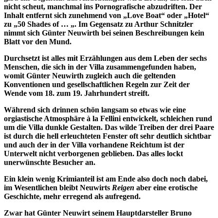
nicht scheut, manchmal ins Pornografische abzudriften. Der
Inhalt entfernt sich zunehmend von „Love Boat“ oder „Hotel“
zu „50 Shades of … „. Im Gegensatz zu Arthur Schnitzler
nimmt sich Günter Neuwirth bei seinen Beschreibungen kein
Blatt vor den Mund.
Durchsetzt ist alles mit Erzählungen aus dem Leben der sechs
Menschen, die sich in der Villa zusammengefunden haben,
womit Günter Neuwirth zugleich auch die geltenden
Konventionen und gesellschaftlichen Regeln zur Zeit der
Wende vom 18. zum 19. Jahrhundert streift.
Während sich drinnen schön langsam so etwas wie eine
orgiastische Atmosphäre à la Fellini entwickelt, schleichen rund
um die Villa dunkle Gestalten. Das wilde Treiben der drei Paare
ist durch die hell erleuchteten Fenster oft sehr deutlich sichtbar
und auch der in der Villa vorhandene Reichtum ist der
Unterwelt nicht verborgenen geblieben. Das alles lockt
unerwünschte Besucher an.
Ein klein wenig Krimianteil ist am Ende also doch noch dabei,
im Wesentlichen bleibt Neuwirts
Reigen
aber eine erotische
Geschichte, mehr erregend als aufregend.
Zwar hat Günter Neuwirt seinem Hauptdarsteller Bruno