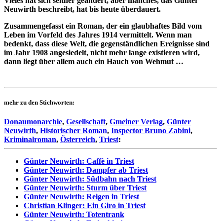
Vieles hat sich seither geändert, aber manches, das Günter
Neuwirth beschreibt, hat bis heute überdauert.
Zusammengefasst ein Roman, der ein glaubhaftes Bild vom
Leben im Vorfeld des Jahres 1914 vermittelt. Wenn man
bedenkt, dass diese Welt, die gegenständlichen Ereignisse sind
im Jahr 1908 angesiedelt, nicht mehr lange existieren wird,
dann liegt über allem auch ein Hauch von Wehmut …
mehr zu den Stichworten:
Donaumonarchie
,
Gesellschaft
,
Gmeiner Verlag
,
Günter
Neuwirth
,
Historischer Roman
,
Inspector Bruno Zabini
,
Kriminalroman
,
Österreich
,
Triest
:
Günter Neuwirth: Caffè in Triest
Günter Neuwirth: Dampfer ab Triest
Günter Neuwirth: Südbahn nach Triest
Günter Neuwirth: Sturm über Triest
Günter Neuwirth: Reigen in Triest
Christian Klinger: Ein Giro in Triest
Günter Neuwirth: Totentrank