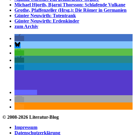
Michael Hjorth, Bjarni Thorsson: Schlafende Vulkane
Grothe, Pfaffenzeller (Hrsg.): Die Römer in Germanien
Günter Neuwirth: Totentrank
Günter Neuwirth: Erdenkinder
zum Archiv
© 2008-2026 Literatur-Blog
Impressum
Datenschutzerklärung