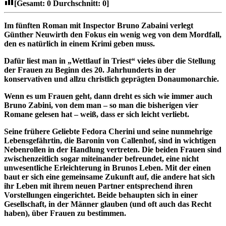
[Gesamt:
0
Durchschnitt:
0
]
Im fünften Roman mit Inspector Bruno Zabaini verlegt
Günther Neuwirth den Fokus ein wenig weg von dem Mordfall,
den es natürlich in einem Krimi geben muss.
Dafür liest man in „Wettlauf in Triest“ vieles über die Stellung
der Frauen zu Beginn des 20. Jahrhunderts in der
konservativen und allzu christlich geprägten Donaumonarchie.
Wenn es um Frauen geht, dann dreht es sich wie immer auch
Bruno Zabini, von dem man – so man die bisherigen vier
Romane gelesen hat – weiß, dass er sich leicht verliebt.
Seine frühere Geliebte Fedora Cherini und seine nunmehrige
Lebensgefährtin, die Baronin von Callenhof, sind in wichtigen
Nebenrollen in der Handlung vertreten. Die beiden Frauen sind
zwischenzeitlich sogar miteinander befreundet, eine nicht
unwesentliche Erleichterung in Brunos Leben. Mit der einen
baut er sich eine gemeinsame Zukunft auf, die andere hat sich
ihr Leben mit ihrem neuen Partner entsprechend ihren
Vorstellungen eingerichtet. Beide behaupten sich in einer
Gesellschaft, in der Männer glauben (und oft auch das Recht
haben), über Frauen zu bestimmen.