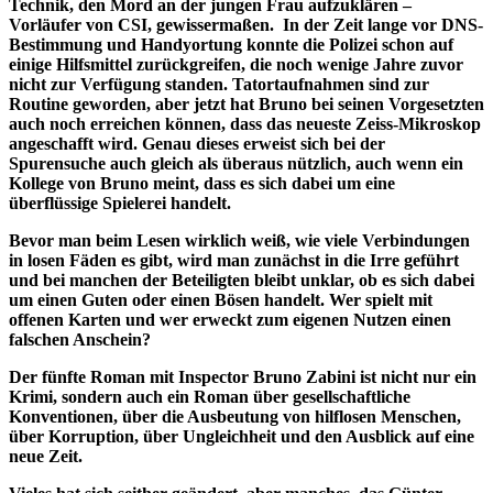
Technik, den Mord an der jungen Frau aufzuklären –
Vorläufer von CSI, gewissermaßen. In der Zeit lange vor DNS-
Bestimmung und Handyortung konnte die Polizei schon auf
einige Hilfsmittel zurückgreifen, die noch wenige Jahre zuvor
nicht zur Verfügung standen. Tatortaufnahmen sind zur
Routine geworden, aber jetzt hat Bruno bei seinen Vorgesetzten
auch noch erreichen können, dass das neueste Zeiss-Mikroskop
angeschafft wird. Genau dieses erweist sich bei der
Spurensuche auch gleich als überaus nützlich, auch wenn ein
Kollege von Bruno meint, dass es sich dabei um eine
überflüssige Spielerei handelt.
Bevor man beim Lesen wirklich weiß, wie viele Verbindungen
in losen Fäden es gibt, wird man zunächst in die Irre geführt
und bei manchen der Beteiligten bleibt unklar, ob es sich dabei
um einen Guten oder einen Bösen handelt. Wer spielt mit
offenen Karten und wer erweckt zum eigenen Nutzen einen
falschen Anschein?
Der fünfte Roman mit Inspector Bruno Zabini ist nicht nur ein
Krimi, sondern auch ein Roman über gesellschaftliche
Konventionen, über die Ausbeutung von hilflosen Menschen,
über Korruption, über Ungleichheit und den Ausblick auf eine
neue Zeit.