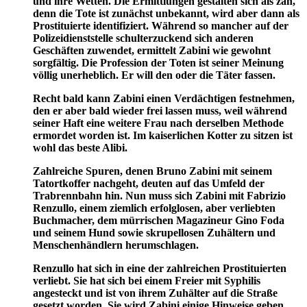
und ihre Wetten. Die Ermittlungen gestalten sich als zäh,
denn die Tote ist zunächst unbekannt, wird aber dann als
Prostituierte identifiziert. Während so mancher auf der
Polizeidienststelle schulterzuckend sich anderen
Geschäften zuwendet, ermittelt Zabini wie gewohnt
sorgfältig. Die Profession der Toten ist seiner Meinung
völlig unerheblich. Er will den oder die Täter fassen.
Recht bald kann Zabini einen Verdächtigen festnehmen,
den er aber bald wieder frei lassen muss, weil während
seiner Haft eine weitere Frau nach derselben Methode
ermordet worden ist. Im kaiserlichen Kotter zu sitzen ist
wohl das beste Alibi.
Zahlreiche Spuren, denen Bruno Zabini mit seinem
Tatortkoffer nachgeht, deuten auf das Umfeld der
Trabrennbahn hin. Nun muss sich Zabini mit Fabrizio
Renzullo, einem ziemlich erfolglosen, aber verliebten
Buchmacher, dem mürrischen Magazineur Gino Foda
und seinem Hund sowie skrupellosen Zuhältern und
Menschenhändlern herumschlagen.
Renzullo hat sich in eine der zahlreichen Prostituierten
verliebt. Sie hat sich bei einem Freier mit Syphilis
angesteckt und ist von ihrem Zuhälter auf die Straße
gesetzt worden. Sie wird Zabini einige Hinweise geben,