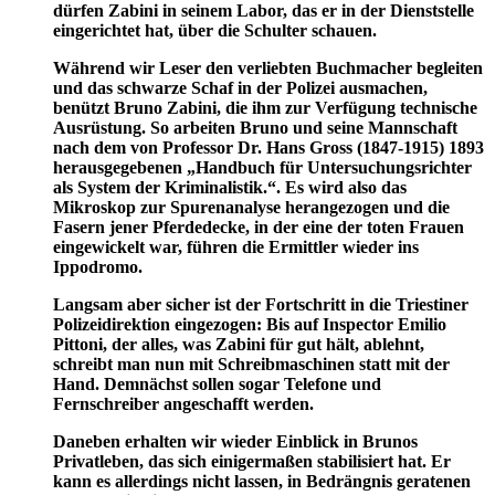
dürfen Zabini in seinem Labor, das er in der Dienststelle
eingerichtet hat, über die Schulter schauen.
Während wir Leser den verliebten Buchmacher begleiten
und das schwarze Schaf in der Polizei ausmachen,
benützt Bruno Zabini, die ihm zur Verfügung technische
Ausrüstung. So arbeiten Bruno und seine Mannschaft
nach dem von Professor Dr. Hans Gross (1847-1915) 1893
herausgegebenen „Handbuch für Untersuchungsrichter
als System der Kriminalistik.“. Es wird also das
Mikroskop zur Spurenanalyse herangezogen und die
Fasern jener Pferdedecke, in der eine der toten Frauen
eingewickelt war, führen die Ermittler wieder ins
Ippodromo.
Langsam aber sicher ist der Fortschritt in die Triestiner
Polizeidirektion eingezogen: Bis auf Inspector Emilio
Pittoni, der alles, was Zabini für gut hält, ablehnt,
schreibt man nun mit Schreibmaschinen statt mit der
Hand. Demnächst sollen sogar Telefone und
Fernschreiber angeschafft werden.
Daneben erhalten wir wieder Einblick in Brunos
Privatleben, das sich einigermaßen stabilisiert hat. Er
kann es allerdings nicht lassen, in Bedrängnis geratenen