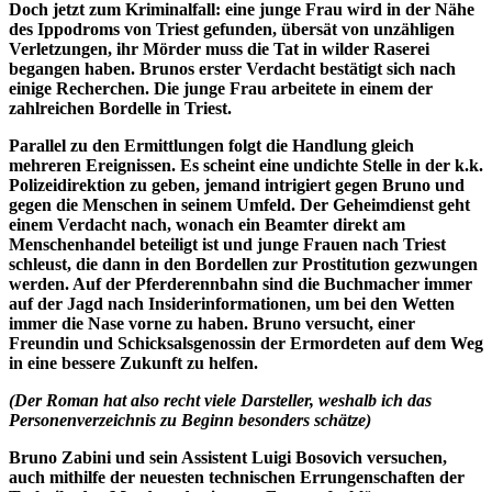
Doch jetzt zum Kriminalfall: eine junge Frau wird in der Nähe
des Ippodroms von Triest gefunden, übersät von unzähligen
Verletzungen, ihr Mörder muss die Tat in wilder Raserei
begangen haben. Brunos erster Verdacht bestätigt sich nach
einige Recherchen. Die junge Frau arbeitete in einem der
zahlreichen Bordelle in Triest.
Parallel zu den Ermittlungen folgt die Handlung gleich
mehreren Ereignissen. Es scheint eine undichte Stelle in der k.k.
Polizeidirektion zu geben, jemand intrigiert gegen Bruno und
gegen die Menschen in seinem Umfeld. Der Geheimdienst geht
einem Verdacht nach, wonach ein Beamter direkt am
Menschenhandel beteiligt ist und junge Frauen nach Triest
schleust, die dann in den Bordellen zur Prostitution gezwungen
werden. Auf der Pferderennbahn sind die Buchmacher immer
auf der Jagd nach Insiderinformationen, um bei den Wetten
immer die Nase vorne zu haben. Bruno versucht, einer
Freundin und Schicksalsgenossin der Ermordeten auf dem Weg
in eine bessere Zukunft zu helfen.
(Der Roman hat also recht viele Darsteller, weshalb ich das
Personenverzeichnis zu Beginn besonders schätze)
Bruno Zabini und sein Assistent Luigi Bosovich versuchen,
auch mithilfe der neuesten technischen Errungenschaften der