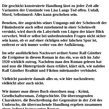
Die geschickt konstruierte Handlung lässt zu jeder Zeit alle
Varianten der Umstände von Lisa Langs Tod offen. Unfall,
Mord, Selbstmord: Alles kann geschehen sein.
Beneken, der angesichts seines Umgangs mit der Scheinwelt der
Filmindustrie auch selbst zunehmend in einer Scheinwelt
versinkt, wird durch ein Labyrinth von Lügen der klare Blick
verwehrt. Weil er selbst bei unbedeutenden Fragen nicht sicher
sein kann, ob er auf einer richtigen oder falschen Spur ist,
entfernt er sich immer weiter von der Aufklärung.
Im sehr ausführlichen Nachwort ordnet Autor Ralf Günther
die Ereignisse in diesem Roman in das ein, was sich im Jahr
1920 wirklich zutrug. Nachdem man den Roman gelesen hat
und nun die Hintergründe dazu erfährt, klärt sich, wie nahtlos
Ralf Günther Realität und Fiktion miteinander verbindet.
Vielleicht passierte damals alles so, wie hier nachzulesen;
vielleicht aber auch nicht.
Wie immer man dieses Buch einordnen mag – Krimi,
Gesellschaftsroman, Zeitgeschichte. Die überzeugenden
Charaktere, die Beschreibung der Gegensätze in der Zeit des
Umbruchs, die überraschende Handlung ergeben zusammen
einen äußerst lesenswerten Roman.