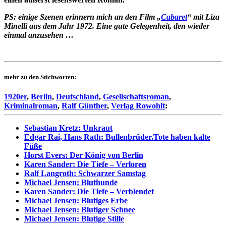
PS: einige Szenen erinnern mich an den Film „
Cabaret
“ mit Liza
Minelli aus dem Jahr 1972. Eine gute Gelegenheit, den wieder
einmal anzusehen …
mehr zu den Stichworten:
1920er
,
Berlin
,
Deutschland
,
Gesellschaftsroman
,
Kriminalroman
,
Ralf Günther
,
Verlag Rowohlt
:
Sebastian Kretz: Unkraut
Edgar Rai, Hans Rath: Bullenbrüder.Tote haben kalte
Füße
Horst Evers: Der König von Berlin
Karen Sander: Die Tiefe – Verloren
Ralf Langroth: Schwarzer Samstag
Michael Jensen: Bluthunde
Karen Sander: Die Tiefe – Verblendet
Michael Jensen: Blutiges Erbe
Michael Jensen: Blutiger Schnee
Michael Jensen: Blutige Stille