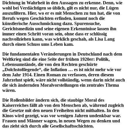
Dichtung in Wahrheit in den Aussagen zu erkenne. Denn, wie
wohl bei Verdächtigen so üblich, gilt es nicht nur, die Lügen
auszufiltern. Hier, wo er es mit Menschen zu tun hat, die von
Berufs wegen Geschichten erfinden, kommt noch die
künstlerische Ausschmückung dazu. Spurensuche,
Gerichtsmedizin und seine eigenen Erkenntnisse lassen ihn
immer einen Schritt voran sein, ohne dass er schlüssig
nachvollziehen kann, was wirklich geschah, als Lisa Lang
durch einen Schuss ums Leben kam.
Die fundamentalen Veränderungen in Deutschland nach dem
Weltkrieg sind die eine Seite der frühen 1920er: Politik,
Lebensumstände, die von den Rechten geschürte
„Dolchstoßlegende“, die Inflation … es ist nicht mehr wie vor
dem Jahr 1914. Einen Roman zu verfassen, deren diesem
Jahrzehnt spielt, wäre nicht vollständig, wenn darin nicht auch
die sich ändernden Moralvorstellungen ein zentrales Thema
wären.
Die Rollenbilder ändern sich, die staubige Moral des
Kaiserreiches fällt ab von den Menschen ab, während zugleich
die Gesetze mit den neuen Freiheiten nicht mithalten. In den
Kinos wird gezeigt, was vor wenigen Jahren undenkbar war.
Frauen und Männer wagen, in neuen Wegen zu denken und
das zieht sich durch alle Gesellschaftsschichten.