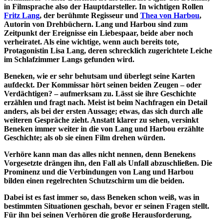
in Filmsprache also der Hauptdarsteller. In wichtigen Rollen
Fritz Lang
, der berühmte Regisseur und
Thea von Harbou
,
Autorin von Drehbüchern. Lang und Harbou sind zum
Zeitpunkt der Ereignisse ein Liebespaar, beide aber noch
verheiratet. Als eine wichtige, wenn auch bereits tote,
Protagonistin Lisa Lang, deren schrecklich zugerichtete Leiche
im Schlafzimmer Langs gefunden wird.
Beneken, wie er sehr behutsam und überlegt seine Karten
aufdeckt. Der Kommissar hört seinen beiden Zeugen – oder
Verdächtigen? – aufmerksam zu. Lässt sie ihre Geschichte
erzählen und fragt nach. Meist ist beim Nachfragen ein Detail
anders, als bei der ersten Aussage; etwas, das sich durch alle
weiteren Gespräche zieht. Anstatt klarer zu sehen, versinkt
Beneken immer weiter in die von Lang und Harbou erzählte
Geschichte; als ob sie einen Film drehen würden.
Verhöre kann man das alles nicht nennen, denn Benekens
Vorgesetzte drängen ihn, den Fall als Unfall abzuschließen. Die
Prominenz und die Verbindungen von Lang und Harbou
bilden einen regelrechten Schutzschirm um die beiden.
Dabei ist es fast immer so, dass Beneken schon weiß, was in
bestimmten Situationen geschah, bevor er seinen Fragen stellt.
Für ihn bei seinen Verhören die große Herausforderung,