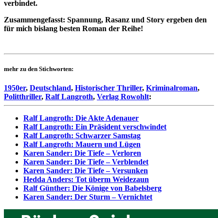
verbindet.
Zusammengefasst: Spannung, Rasanz und Story ergeben den
für mich bislang besten Roman der Reihe!
mehr zu den Stichworten:
1950er
,
Deutschland
,
Historischer Thriller
,
Kriminalroman
,
Politthriller
,
Ralf Langroth
,
Verlag Rowohlt
:
Ralf Langroth: Die Akte Adenauer
Ralf Langroth: Ein Präsident verschwindet
Ralf Langroth: Schwarzer Samstag
Ralf Langroth: Mauern und Lügen
Karen Sander: Die Tiefe – Verloren
Karen Sander: Die Tiefe – Verblendet
Karen Sander: Die Tiefe – Versunken
Hedda Anders: Tot überm Weidezaun
Ralf Günther: Die Könige von Babelsberg
Karen Sander: Der Sturm – Vernichtet