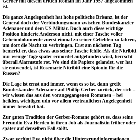
Gerber mit diesem dritten Roman im Jahr 1957 angekommen
ist.
Die ganze Angelegenheit hat hohe politische Brisanz, ist der
General doch der Verbindungsmann zwischen Bundeskanzler
Adenauer und dem US-Militär. Doch auch diese wichtige
Position hinderte Anderson nicht, mit einer Tasche voller
Geheimdokumente zuerst einmal zu seiner Geliebten zu fahren,
um dort die Nacht zu verbringen. Erst am nächsten Tag
bemerkt er, dass etwas aus seiner Tasche fehlte. Als die Nitribitt
nur wenige Tage später ermordet aufgefunden wird, herrscht
überall Alarmstufe rot. Wo sind die Papiere gelandet, wer hat
sie entwendet, ist Rosemarie Nitribitt eine Spionin für die
Russen?
Die Lage ist ernst und immer, wenn es so ist, dann greift
Bundeskanzler Adenauer auf Phillip Gerber zurück, der sich –
wir wissen das aus den vorangegangenen Romanen – bei
heiklen, wichtigen udn vor allem vertraulichen Angelegenheit
immer bewährt hat.
Zur guten Tradition der Gerber-Romane gehört es, dass seine
Freundin Eva Herden in ihren Job als Journalistin früher oder
später auf denselben Fall stößt.
Zwar verfügt Eva nicht über die Hintergrundinformationen