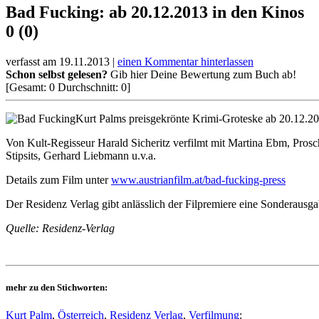
Bad Fucking: ab 20.12.2013 in den Kinos
0 (0)
verfasst am 19.11.2013 |
einen Kommentar hinterlassen
Schon selbst gelesen?
Gib hier Deine Bewertung zum Buch ab!
[Gesamt:
0
Durchschnitt:
0
]
Kurt Palms preisgekrönte Krimi-Groteske ab 20.12.20
Von Kult-Regisseur Harald Sicheritz verfilmt mit Martina Ebm, Pro
Stipsits, Gerhard Liebmann u.v.a.
Details zum Film unter
www.austrianfilm.at/bad-fucking-press
Der Residenz Verlag gibt anlässlich der Filpremiere eine Sonderausga
Quelle: Residenz-Verlag
mehr zu den Stichworten:
Kurt Palm
,
Österreich
,
Residenz Verlag
,
Verfilmung
: