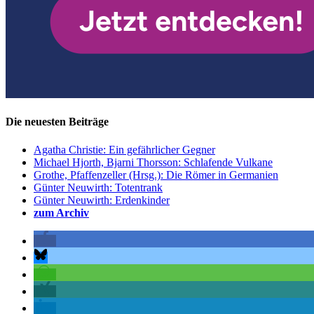
Die neuesten Beiträge
Agatha Christie: Ein gefährlicher Gegner
Michael Hjorth, Bjarni Thorsson: Schlafende Vulkane
Grothe, Pfaffenzeller (Hrsg.): Die Römer in Germanien
Günter Neuwirth: Totentrank
Günter Neuwirth: Erdenkinder
zum Archiv