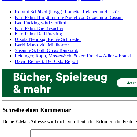
Rotraut Schöberl (Hrsg.): Lametta, Leichen und Likör
Kurt Palm: Bringt mir die Nudel von Gioachino Rossini
Bad Fucking wird verfilmt
Kurt Palm: Die Besucher
Kurt Palm: Bad Fucking
Ursula Nendzig: Renée Schroeder
Barbi Marković: Minihorror
Susanne Scholl: Omas Bankraub
Leidinger, Rapp, Mosser-Schuöcker: Freud – Adler – Frankl
David Rennert: Der Oslo-Report
Schreibe einen Kommentar
Deine E-Mail-Adresse wird nicht veröffentlicht.
Erforderliche Felder 