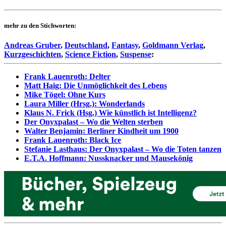
mehr zu den Stichworten:
Andreas Gruber
,
Deutschland
,
Fantasy
,
Goldmann Verlag
,
Kurzgeschichten
,
Science Fiction
,
Suspense
:
Frank Lauenroth: Delter
Matt Haig: Die Unmöglichkeit des Lebens
Mike Tögel: Ohne Kurs
Laura Miller (Hrsg.): Wonderlands
Klaus N. Frick (Hsg.) Wie künstlich ist Intelligenz?
Der Onyxpalast – Wo die Welten sterben
Walter Benjamin: Berliner Kindheit um 1900
Frank Lauenroth: Black Ice
Stefanie Lasthaus: Der Onyxpalast – Wo die Toten tanzen
E.T.A. Hoffmann: Nussknacker und Mausekönig