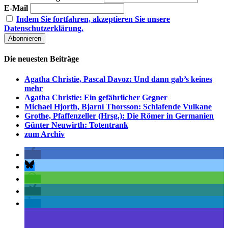
E-Mail
Indem Sie fortfahren, akzeptieren Sie unsere
Datenschutzerklärung.
Die neuesten Beiträge
Agatha Christie, Pascal Davoz: Und dann gab’s keines
mehr
Agatha Christie: Ein gefährlicher Gegner
Michael Hjorth, Bjarni Thorsson: Schlafende Vulkane
Grothe, Pfaffenzeller (Hrsg.): Die Römer in Germanien
Günter Neuwirth: Totentrank
zum Archiv