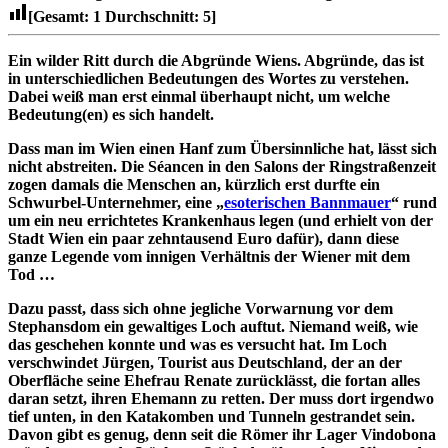
[Gesamt:
1
Durchschnitt:
5
]
Ein wilder Ritt durch die Abgründe Wiens. Abgründe, das ist
in unterschiedlichen Bedeutungen des Wortes zu verstehen.
Dabei weiß man erst einmal überhaupt nicht, um welche
Bedeutung(en) es sich handelt.
Dass man im Wien einen Hanf zum Übersinnliche hat, lässt sich
nicht abstreiten. Die Séancen in den Salons der Ringstraßenzeit
zogen damals die Menschen an, kürzlich erst durfte ein
Schwurbel-Unternehmer, eine „
esoterischen Bannmauer
“ rund
um ein neu errichtetes Krankenhaus legen (und erhielt von der
Stadt Wien ein paar zehntausend Euro dafür), dann diese
ganze Legende vom innigen Verhältnis der Wiener mit dem
Tod …
Dazu passt, dass sich ohne jegliche Vorwarnung vor dem
Stephansdom ein gewaltiges Loch auftut. Niemand weiß, wie
das geschehen konnte und was es versucht hat. Im Loch
verschwindet Jürgen, Tourist aus Deutschland, der an der
Oberfläche seine Ehefrau Renate zurücklässt, die fortan alles
daran setzt, ihren Ehemann zu retten. Der muss dort irgendwo
tief unten, in den Katakomben und Tunneln gestrandet sein.
Davon gibt es genug, denn seit die Römer ihr Lager Vindobona