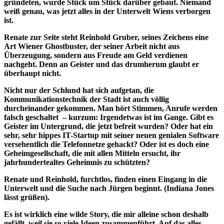
gründeten, wurde Stück um Stück darüber gebaut. Niemand
weiß genau, was jetzt alles in der Unterwelt Wiens verborgen
ist.
Renate zur Seite steht Reinhold Gruber, seines Zeichens eine
Art Wiener Ghostbuster, der seiner Arbeit nicht aus
Überzeugung, sondern aus Freude am Geld verdienen
nachgeht. Denn an Geister und das drumherum glaubt er
überhaupt nicht.
Nicht nur der Schlund hat sich aufgetan, die
Kommunikationstechnik der Stadt ist auch völlig
durcheinander gekommen. Man hört Stimmen, Anrufe werden
falsch geschaltet – kurzum: Irgendetwas ist im Gange. Gibt es
Geister im Untergrund, die jetzt befreit wurden? Oder hat ein
sehr, sehr hippes IT-Startup mit seiner neuen genialen Software
versehentlich die Telefonnetze gehackt? Oder ist es doch eine
Geheimgesellschaft, die mit allen Mitteln ersucht, ihr
jahrhundertealtes Geheimnis zu schützten?
Renate und Reinhold, furchtlos, finden einen Eingang in die
Unterwelt und die Suche nach Jürgen beginnt. (Indiana Jones
lässt grüßen).
Es ist wirklich eine wilde Story, die mir alleine schon deshalb
gefällt, weil sie so viele Ideen zusammenführt. Auf das alles