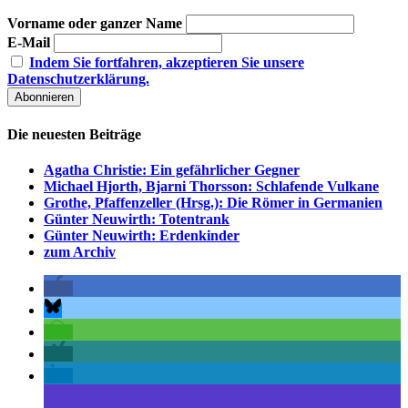
Vorname oder ganzer Name
E-Mail
Indem Sie fortfahren, akzeptieren Sie unsere
Datenschutzerklärung.
Die neuesten Beiträge
Agatha Christie: Ein gefährlicher Gegner
Michael Hjorth, Bjarni Thorsson: Schlafende Vulkane
Grothe, Pfaffenzeller (Hrsg.): Die Römer in Germanien
Günter Neuwirth: Totentrank
Günter Neuwirth: Erdenkinder
zum Archiv