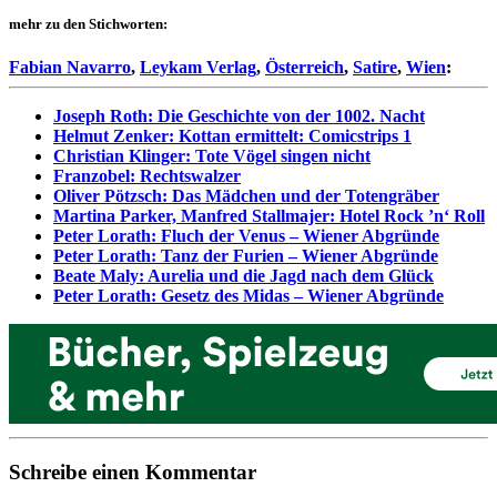
mehr zu den Stichworten:
Fabian Navarro
,
Leykam Verlag
,
Österreich
,
Satire
,
Wien
:
Joseph Roth: Die Geschichte von der 1002. Nacht
Helmut Zenker: Kottan ermittelt: Comicstrips 1
Christian Klinger: Tote Vögel singen nicht
Franzobel: Rechtswalzer
Oliver Pötzsch: Das Mädchen und der Totengräber
Martina Parker, Manfred Stallmajer: Hotel Rock ’n‘ Roll
Peter Lorath: Fluch der Venus – Wiener Abgründe
Peter Lorath: Tanz der Furien – Wiener Abgründe
Beate Maly: Aurelia und die Jagd nach dem Glück
Peter Lorath: Gesetz des Midas – Wiener Abgründe
Schreibe einen Kommentar