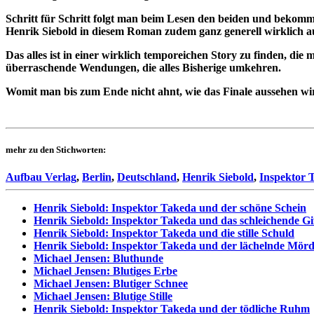
Schritt für Schritt folgt man beim Lesen den beiden und bekomm
Henrik Siebold in diesem Roman zudem ganz generell wirklich aus
Das alles ist in einer wirklich temporeichen Story zu finden, di
überraschende Wendungen, die alles Bisherige umkehren.
Womit man bis zum Ende nicht ahnt, wie das Finale aussehen wi
mehr zu den Stichworten:
Aufbau Verlag
,
Berlin
,
Deutschland
,
Henrik Siebold
,
Inspektor 
Henrik Siebold: Inspektor Takeda und der schöne Schein
Henrik Siebold: Inspektor Takeda und das schleichende Gi
Henrik Siebold: Inspektor Takeda und die stille Schuld
Henrik Siebold: Inspektor Takeda und der lächelnde Mör
Michael Jensen: Bluthunde
Michael Jensen: Blutiges Erbe
Michael Jensen: Blutiger Schnee
Michael Jensen: Blutige Stille
Henrik Siebold: Inspektor Takeda und der tödliche Ruhm