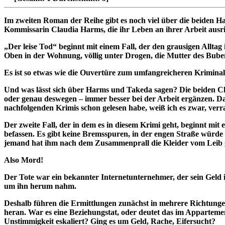
Im zweiten Roman der Reihe gibt es noch viel über die beiden Ha
Kommissarin Claudia Harms, die ihr Leben an ihrer Arbeit ausric
„Der leise Tod“ beginnt mit einem Fall, der den grausigen Allta
Oben in der Wohnung, völlig unter Drogen, die Mutter des Buben u
Es ist so etwas wie die Ouvertüre zum umfangreicheren Krimina
Und was lässt sich über Harms und Takeda sagen? Die beiden Cha
oder genau deswegen – immer besser bei der Arbeit ergänzen. Das 
nachfolgenden Krimis schon gelesen habe, weiß ich es zwar, verrate
Der zweite Fall, der in dem es in diesem Krimi geht, beginnt mit
befassen. Es gibt keine Bremsspuren, in der engen Straße würde 
jemand hat ihm nach dem Zusammenprall die Kleider vom Leib g
Also Mord!
Der Tote war ein bekannter Internetunternehmer, der sein Geld i
um ihn herum nahm.
Deshalb führen die Ermittlungen zunächst in mehrere Richtunge
heran. War es eine Beziehungstat, oder deutet das im Appartemen
Unstimmigkeit eskaliert? Ging es um Geld, Rache, Eifersucht?