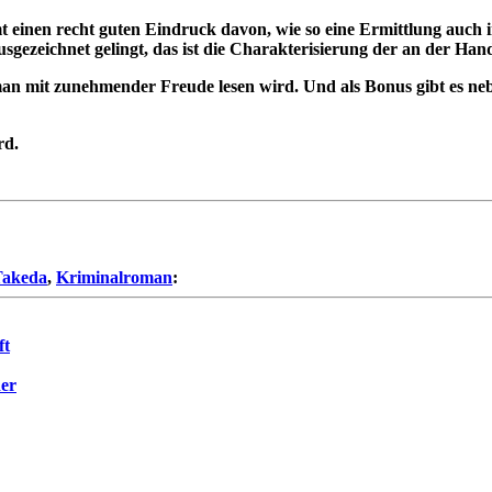
t einen recht guten Eindruck davon, wie so eine Ermittlung auch 
gezeichnet gelingt, das ist die Charakterisierung der an der Hand
e man mit zunehmender Freude lesen wird. Und als Bonus gibt es neb
rd.
Takeda
,
Kriminalroman
:
ft
der