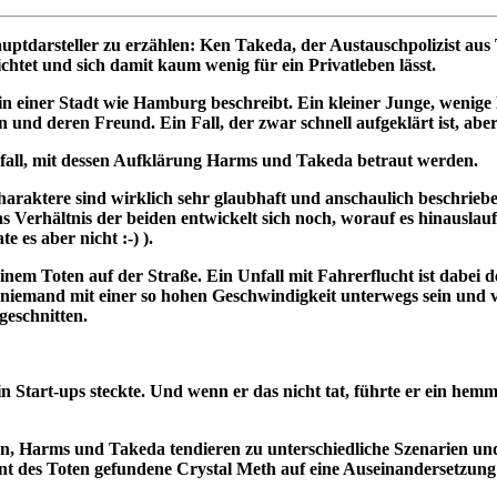
uptdarsteller zu erzählen: Ken Takeda, der Austauschpolizist aus 
htet und sich damit kaum wenig für ein Privatleben lässt.
g in einer Stadt wie Hamburg beschreibt. Ein kleiner Junge, wenig
nd deren Freund. Ein Fall, der zwar schnell aufgeklärt ist, aber 
lfall, mit dessen Aufklärung Harms und Takeda betraut werden.
raktere sind wirklich sehr glaubhaft und anschaulich beschrieben
Verhältnis der beiden entwickelt sich noch, worauf es hinauslaufe
 es aber nicht :-) ).
 einem Toten auf der Straße. Ein Unfall mit Fahrerflucht ist dabe
niemand mit einer so hohen Geschwindigkeit unterwegs sein und vor
eschnitten.
n Start-ups steckte. Und wenn er das nicht tat, führte er ein he
n, Harms und Takeda tendieren zu unterschiedliche Szenarien und
t des Toten gefundene Crystal Meth auf eine Auseinandersetzung u