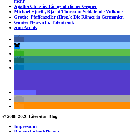
mehr
Agatha Christie: Ein gefährlicher Gegner
Michael Hjorth, Bjarni Thorsson: Schlafende Vulkane
Grothe, Pfaffenzeller (Hrsg.): Die Römer in Germanien
Günter Neuwirth: Totentrank
zum Archiv
© 2008-2026 Literatur-Blog
Impressum
Datenschutzerklärung