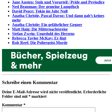
Jane Austen: Stolz und Vorurteil / Pride and Prejudice
Ned Beauman: Der gemeine Lumpfisch
David Peace: Tokio im Jahr Null
Agatha Christie, Pascal Davoz: Und dann gab’s keines
mehr
Agatha Christie: Ein gefährlicher Gegner
Matt Haig: Die Mitternachtsreise
Stefan Zweig: Ungeduld des Herzens
Rebecca Taylor McKay: Er lügt
Rob Reef: Die Poltergeist-Morde
Schreibe einen Kommentar
Deine E-Mail-Adresse wird nicht veröffentlicht.
Erforderliche
Felder sind mit
*
markiert
Kommentar
*