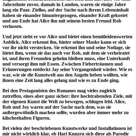
Jahrzehnte zuvor, damals in London, waren sie einige Jahre
lang ein Paar. Ziellos, auf der Suche nach ihrem Lebensinhalt
haben sie einander hinuntergezogen, einander Kraft gekostet
und am Ende hat Alice ihn mit seinem besten Freund Rob
verlassen.
Und jetzt steht er vor Alice und bietet einen bemitleidenswerten
Anblick. Alice erkennt ihn, hinter seiner Maske kann er sich
vor ihr nicht verstecken. Sie erkennt ihn und seine Notlage, sie
bietet ihm, wenn sie das auch vor Rob, mit dem sie verheiratet
ist, und ihren Freunden geheim bleiben muss, eine Unterkunft
und versorgt ihm mit Essen. Zwischen Fieberträumen und
Erinnerungen entdeckt Jay seine Vergangenheit wieder. Wie es
war, wie sie die Kunstwelt aus den Angeln heben wollten, wie
ihnen eine Zeit lang alles gelang und wie es zu Ende ging.
Bei den Protagonisten des Romanes mag vieles zugleich
zutreffen, eines aber ganz sicher: ihre hochtrabenden Ziele, mit
der eigenen Kunst die Welt zu bewegen, schlugen fehl. Alice,
Rob und Joy waren auf der Suche nach dem, was sie
außergewöhnlich machen sollte, wurden aber immer mehr zu
klischeehaften Figuren.
Bei vielen der beschriebenen Kunstwerke und Installationen ist
mir nicht wirklich klar, ob Hari Kunzru sich diese als Parodie