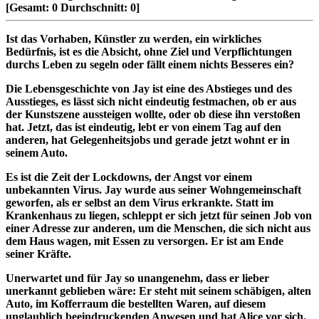
[Gesamt:
0
Durchschnitt:
0
]
Ist das Vorhaben, Künstler zu werden, ein wirkliches
Bedürfnis, ist es die Absicht, ohne Ziel und Verpflichtungen
durchs Leben zu segeln oder fällt einem nichts Besseres ein?
Die Lebensgeschichte von Jay ist eine des Abstieges und des
Ausstieges, es lässt sich nicht eindeutig festmachen, ob er aus
der Kunstszene aussteigen wollte, oder ob diese ihn verstoßen
hat. Jetzt, das ist eindeutig, lebt er von einem Tag auf den
anderen, hat Gelegenheitsjobs und gerade jetzt wohnt er in
seinem Auto.
Es ist die Zeit der Lockdowns, der Angst vor einem
unbekannten Virus. Jay wurde aus seiner Wohngemeinschaft
geworfen, als er selbst an dem Virus erkrankte. Statt im
Krankenhaus zu liegen, schleppt er sich jetzt für seinen Job von
einer Adresse zur anderen, um die Menschen, die sich nicht aus
dem Haus wagen, mit Essen zu versorgen. Er ist am Ende
seiner Kräfte.
Unerwartet und für Jay so unangenehm, dass er lieber
unerkannt geblieben wäre: Er steht mit seinem schäbigen, alten
Auto, im Kofferraum die bestellten Waren, auf diesem
unglaublich beeindruckenden Anwesen und hat Alice vor sich.