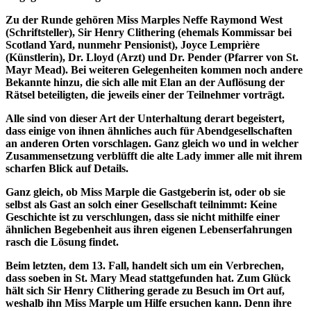
Zu der Runde gehören Miss Marples Neffe Raymond West
(Schriftsteller), Sir Henry Clithering (ehemals Kommissar bei
Scotland Yard, nunmehr Pensionist), Joyce Lemprière
(Künstlerin), Dr. Lloyd (Arzt) und Dr. Pender (Pfarrer von St.
Mayr Mead). Bei weiteren Gelegenheiten kommen noch andere
Bekannte hinzu, die sich alle mit Elan an der Auflösung der
Rätsel beteiligten, die jeweils einer der Teilnehmer vorträgt.
Alle sind von dieser Art der Unterhaltung derart begeistert,
dass einige von ihnen ähnliches auch für Abendgesellschaften
an anderen Orten vorschlagen. Ganz gleich wo und in welcher
Zusammensetzung verblüfft die alte Lady immer alle mit ihrem
scharfen Blick auf Details.
Ganz gleich, ob Miss Marple die Gastgeberin ist, oder ob sie
selbst als Gast an solch einer Gesellschaft teilnimmt: Keine
Geschichte ist zu verschlungen, dass sie nicht mithilfe einer
ähnlichen Begebenheit aus ihren eigenen Lebenserfahrungen
rasch die Lösung findet.
Beim letzten, dem 13. Fall, handelt sich um ein Verbrechen,
dass soeben in St. Mary Mead stattgefunden hat. Zum Glück
hält sich Sir Henry Clithering gerade zu Besuch im Ort auf,
weshalb ihn Miss Marple um Hilfe ersuchen kann. Denn ihre