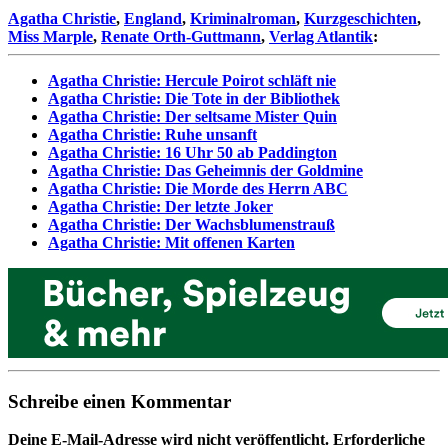
Agatha Christie
,
England
,
Kriminalroman
,
Kurzgeschichten
,
Miss Marple
,
Renate Orth-Guttmann
,
Verlag Atlantik
:
Agatha Christie: Hercule Poirot schläft nie
Agatha Christie: Die Tote in der Bibliothek
Agatha Christie: Der seltsame Mister Quin
Agatha Christie: Ruhe unsanft
Agatha Christie: 16 Uhr 50 ab Paddington
Agatha Christie: Das Geheimnis der Goldmine
Agatha Christie: Die Morde des Herrn ABC
Agatha Christie: Der letzte Joker
Agatha Christie: Der Wachsblumenstrauß
Agatha Christie: Mit offenen Karten
Schreibe einen Kommentar
Deine E-Mail-Adresse wird nicht veröffentlicht.
Erforderliche