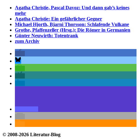
Agatha Christie, Pascal Davoz: Und dann gab’s keines
mehr
Agatha Christie: Ein gefährlicher Gegner
Michael Hjorth, Bjarni Thorsson: Schlafende Vulkane
Grothe, Pfaffenzeller (Hrsg.): Die Römer in Germanien
Günter Neuwirth: Totentrank
zum Archiv
© 2008-2026 Literatur-Blog