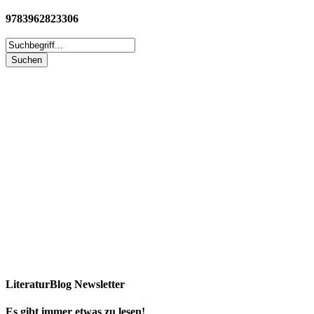
9783962823306
LiteraturBlog Newsletter
Es gibt immer etwas zu lesen!