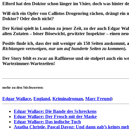
Elford hat den Doktor schon länger im Visier, doch was hinter
Will sich ein Opfer von Callistos Drogenring rächen, drängt ein ne
Doktor? Oder doch nicht?
Der Krimi spielt in London zu jener Zeit, zu der auch Edgar Wal
alten Zutaten – böser Bösewicht, gewitzter Inspektor – einen neu
Positiv finde ich, dass der mit weniger als 150 Seiten auskommt
Richtungen verzweigen, nur um auf hunderte Seiten zu kommen
).
Der Story fehlt es zwar an Raffinesse und sie stolpert auch ein 
Wartezimmer-Wartezeiten!
mehr zu den Stichworten:
Edgar Wallace
,
England
,
Kriminalroman
,
Marc Freund
:
Edgar Wallace: Die Bande des Schreckens
Edgar Wallace: Der Frosch mit der Maske
Edgar Wallace: Das indische Tuch
Agatha Christie, Pascal Davoz: Und dann gab’s keines me