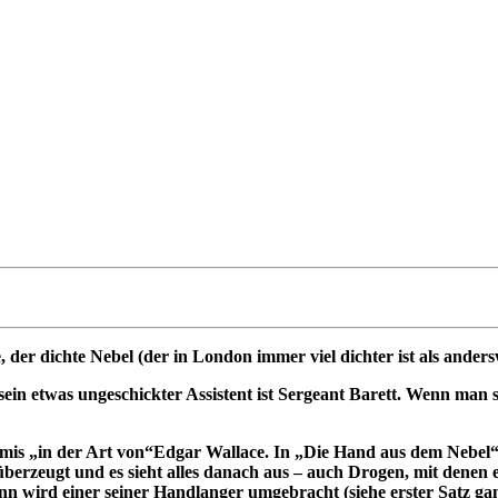
er dichte Nebel (der in London immer viel dichter ist als andersw
in etwas ungeschickter Assistent ist Sergeant Barett. Wenn man s
mis „in der Art von“Edgar Wallace. In „Die Hand aus dem Nebel“ is
n überzeugt und es sieht alles danach aus – auch Drogen, mit denen
ann wird einer seiner Handlanger umgebracht (siehe erster Satz ga