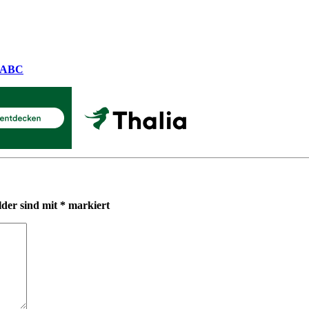
n ABC
lder sind mit
*
markiert