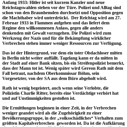
Anfang 1933: Hitler ist seit kurzem Kanzler und neue
Reichstagswahlen stehen vor der Türe. Polizei und Alltag sind
schon von den Braunhemden durchsetzt und Opposition gegen
die Machthaber wird unterdrückt. Der Reichtag wird am 27.
Februar 1933 in Flammen aufgehen und das liefert dem
Regime den willkommenen Anlass, gegen alle anders
denkenden mit Gewalt vorzugehen. Die Polizei wird zum
Werkzeug der Nazis und für die Bekämpfung wirklicher
Verbrechen stehen immer weniger Ressourcen zur Verfügung.
Das ist der Hintergrund, vor dem ein toter Obdachloser mitten
in Berlin nicht weiter auffällt. Tagelang kann er da mitten in
der Stadt auf einer Bank sitzen, bis ein Streifenpolizist bemerkt,
dass der Mann tot ist. Wenig später wird Gereon Rath mit dem
Fall betraut, nachdem Oberkommissar Böhm, sein
Vorgesetzter, von der SA aus dem Büro abgeholt wird.
Rath ist wenig begeistert, auch wenn seine Verlobte, die
Polizistin Charlie Ritter, bereits eine Verdächtige verhört hat
und auf Unstimmigkeiten gestoßen ist.
Die Ermittlungen beginnen in einer Zeit, in der Verbrechen
weniger geandet wird als die Zugehörigkeit zu einer
Bevölkerungsgruppe, in der „volksschädliches“ Verhalten zum
größten Kapitalverbrechen geworden ist. Da ist die Aufklärung