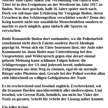
Mörder zum Opfer fallen. Die Verbindung von Opfern und
Täter ist in den Ereignissen an der Westfront im Jahr 1917 zu
finden. Was dort geschah, hallt 16 Jahre später noch nach.
Doch wie soll man eine Erklärung für Vorgänge finden, deren
Ursachen in den Schützengräben verschüttet wurde? Denn der
Krieg kostete nicht nur unzähliche Menschenleben sondern er
machte es auch möglich, ganz einfach alle Spuren zu
verwischen.
Beide Romanteile finden dort zueinander, wo die Polizeiarbeit
zunehmend nicht durch Fakten sondern durch Ideologie
geprägt ist. Wenn sich ein Täter benennen lässt, der Jude oder
Kommunist ist, dann findet man Unterstützung bei den
Vorgesetzten; und Widerspruch gegen eine derart einmal
gefasste Meinung kann schlimme Folgen haben: die
Schlägertrupps der SA sind jederzeit bereit, unliebsame
Zeitgenossen aus dem Weg zu räumen, egal ob sie normale
Bürger oder Plozisten sind. Gerade bei der Polizei werden allzu
viele blitzschnell zu willigen Gefolgsleuten der Nazis
Es ist erschreckend und fesselnd zugleich. Erschreckend, wie
die braunen Horden unwiderstehlich alles niederwalzen. Und
fesselnd, wie Gereon Rath, heimlich, um nicht ins Visier der
Nazis zu geraten, Schritt für Schritt der Lösung näher kommt.
Ein toller Krimi.