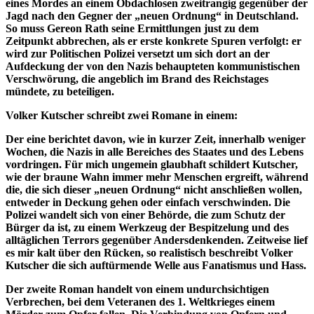
eines Mordes an einem Obdachlosen zweitrangig gegenüber der
Jagd nach den Gegner der „neuen Ordnung“ in Deutschland.
So muss Gereon Rath seine Ermittlungen just zu dem
Zeitpunkt abbrechen, als er erste konkrete Spuren verfolgt: er
wird zur Politischen Polizei versetzt um sich dort an der
Aufdeckung der von den Nazis behaupteten kommunistischen
Verschwörung, die angeblich im Brand des Reichstages
mündete, zu beteiligen.
Volker Kutscher schreibt zwei Romane in einem:
Der eine berichtet davon, wie in kurzer Zeit, innerhalb weniger
Wochen, die Nazis in alle Bereiches des Staates und des Lebens
vordringen. Für mich ungemein glaubhaft schildert Kutscher,
wie der braune Wahn immer mehr Menschen ergreift, während
die, die sich dieser „neuen Ordnung“ nicht anschließen wollen,
entweder in Deckung gehen oder einfach verschwinden. Die
Polizei wandelt sich von einer Behörde, die zum Schutz der
Bürger da ist, zu einem Werkzeug der Bespitzelung und des
alltäglichen Terrors gegenüber Andersdenkenden. Zeitweise lief
es mir kalt über den Rücken, so realistisch beschreibt Volker
Kutscher die sich auftürmende Welle aus Fanatismus und Hass.
Der zweite Roman handelt von einem undurchsichtigen
Verbrechen, bei dem Veteranen des 1. Weltkrieges einem