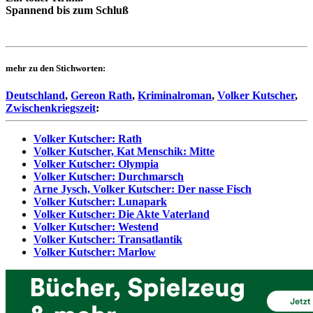
Spannend bis zum Schluß
mehr zu den Stichworten:
Deutschland
,
Gereon Rath
,
Kriminalroman
,
Volker Kutscher
,
Zwischenkriegszeit
:
Volker Kutscher: Rath
Volker Kutscher, Kat Menschik: Mitte
Volker Kutscher: Olympia
Volker Kutscher: Durchmarsch
Arne Jysch, Volker Kutscher: Der nasse Fisch
Volker Kutscher: Lunapark
Volker Kutscher: Die Akte Vaterland
Volker Kutscher: Westend
Volker Kutscher: Transatlantik
Volker Kutscher: Marlow