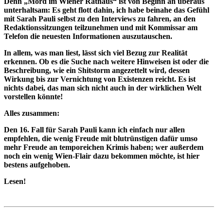
Denn „Mord im Wiener Rathaus“ ist von Beginn an überaus
unterhaltsam: Es geht flott dahin, ich habe beinahe das Gefühl
mit Sarah Pauli selbst zu den Interviews zu fahren, an den
Redaktionssitzungen teilzunehmen und mit Kommissar am
Telefon die neuesten Informationen auszutauschen.
In allem, was man liest, lässt sich viel Bezug zur Realität
erkennen. Ob es die Suche nach weitere Hinweisen ist oder die
Beschreibung, wie ein Shitstorm angezettelt wird, dessen
Wirkung bis zur Vernichtung von Existenzen reicht. Es ist
nichts dabei, das man sich nicht auch in der wirklichen Welt
vorstellen könnte!
Alles zusammen:
Den 16. Fall für Sarah Pauli kann ich einfach nur allen
empfehlen, die wenig Freude mit blutrünstigen dafür umso
mehr Freude an temporeichen Krimis haben; wer außerdem
noch ein wenig Wien-Flair dazu bekommen möchte, ist hier
bestens aufgehoben.
Lesen!