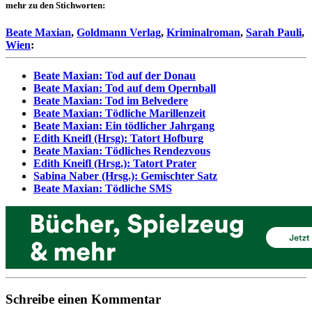
mehr zu den Stichworten:
Beate Maxian
,
Goldmann Verlag
,
Kriminalroman
,
Sarah Pauli
,
Wien
:
Beate Maxian: Tod auf der Donau
Beate Maxian: Tod auf dem Opernball
Beate Maxian: Tod im Belvedere
Beate Maxian: Tödliche Marillenzeit
Beate Maxian: Ein tödlicher Jahrgang
Edith Kneifl (Hrsg): Tatort Hofburg
Beate Maxian: Tödliches Rendezvous
Edith Kneifl (Hrsg.): Tatort Prater
Sabina Naber (Hrsg.): Gemischter Satz
Beate Maxian: Tödliche SMS
Schreibe einen Kommentar