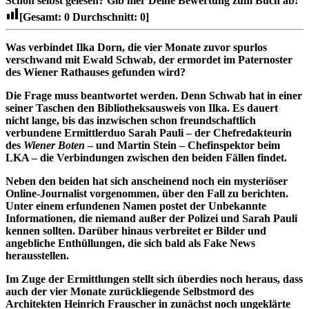
Schon selbst gelesen?
Gib hier Deine Bewertung zum Buch ab!
[Gesamt:
0
Durchschnitt:
0
]
Was verbindet Ilka Dorn, die vier Monate zuvor spurlos
verschwand mit Ewald Schwab, der ermordet im Paternoster
des Wiener Rathauses gefunden wird?
Die Frage muss beantwortet werden. Denn Schwab hat in einer
seiner Taschen den Bibliotheksausweis von Ilka. Es dauert
nicht lange, bis das inzwischen schon freundschaftlich
verbundene Ermittlerduo Sarah Pauli – der Chefredakteurin
des
Wiener Boten
– und Martin Stein – Chefinspektor beim
LKA – die Verbindungen zwischen den beiden Fällen findet.
Neben den beiden hat sich anscheinend noch ein mysteriöser
Online-Journalist vorgenommen, über den Fall zu berichten.
Unter einem erfundenen Namen postet der Unbekannte
Informationen, die niemand außer der Polizei und Sarah Pauli
kennen sollten. Darüber hinaus verbreitet er Bilder und
angebliche Enthüllungen, die sich bald als Fake News
herausstellen.
Im Zuge der Ermittlungen stellt sich überdies noch heraus, dass
auch der vier Monate zurückliegende Selbstmord des
Architekten Heinrich Frauscher in zunächst noch ungeklärte