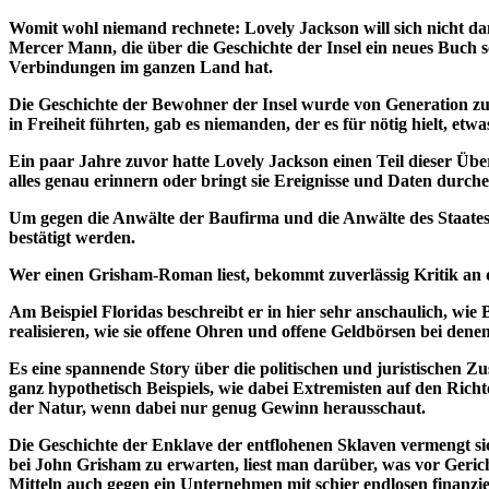
Womit wohl niemand rechnete: Lovely Jackson will sich nicht damit
Mercer Mann, die über die Geschichte der Insel ein neues Buch
Verbindungen im ganzen Land hat.
Die Geschichte der Bewohner der Insel wurde von Generation zu 
in Freiheit führten, gab es niemanden, der es für nötig hielt, etwas
Ein paar Jahre zuvor hatte Lovely Jackson einen Teil dieser Über
alles genau erinnern oder bringt sie Ereignisse und Daten durche
Um gegen die Anwälte der Baufirma und die Anwälte des Staates Fl
bestätigt werden.
Wer einen Grisham-Roman liest, bekommt zuverlässig Kritik an 
Am Beispiel Floridas beschreibt er in hier sehr anschaulich, wi
realisieren, wie sie offene Ohren und offene Geldbörsen bei denen
Es eine spannende Story über die politischen und juristischen Z
ganz hypothetisch Beispiels, wie dabei Extremisten auf den Rich
der Natur, wenn dabei nur genug Gewinn herausschaut.
Die Geschichte der Enklave der entflohenen Sklaven vermengt sic
bei John Grisham zu erwarten, liest man darüber, was vor Gerich
Mitteln auch gegen ein Unternehmen mit schier endlosen finanzi