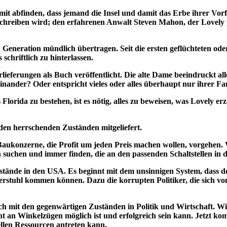
 abfinden, dass jemand die Insel und damit das Erbe ihrer Vorfahre
 schreiben wird; den erfahrenen Anwalt Steven Mahon, der Lovely
Generation mündlich übertragen. Seit die ersten geflüchteten ode
 schriftlich zu hinterlassen.
lieferungen als Buch veröffentlicht. Die alte Dame beeindruckt al
inander? Oder entspricht vieles oder alles überhaupt nur ihrer Fa
orida zu bestehen, ist es nötig, alles zu beweisen, was Lovely er
den herrschenden Zuständen mitgeliefert.
e Baukonzerne, die Profit um jeden Preis machen wollen, vorgehen.
 suchen und immer finden, die an den passenden Schaltstellen in de
ustände in den USA. Es beginnt mit dem unsinnigen System, dass do
terstuhl kommen können. Dazu die korrupten Politiker, die sich v
h mit den gegenwärtigen Zuständen in Politik und Wirtschaft. Wie
t an Winkelzügen möglich ist und erfolgreich sein kann. Jetzt ko
ellen Ressourcen antreten kann.