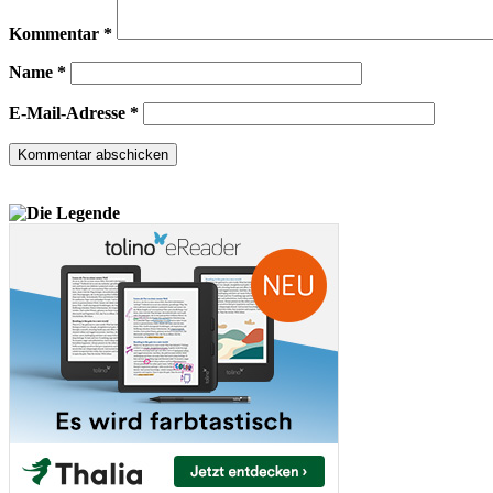
Kommentar
*
Name
*
E-Mail-Adresse
*