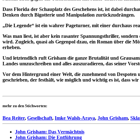
Dass Florida der Schauplatz des Geschehens ist, ist dabei durchau
Denken durch Bigotterie und Manipulation zurückzudrängen.
„Die Legende“ ist ein wahrer Pageturner, mit einer durchaus real
Was man liest, ist aber kein rasanter Spannungsthriller, sondern
wird. Zugleich, quasi als Gegenpol dzau, ein Roman über die Mö
erheben.
Und letztendlich ruft Grisham die ganze Brutalität und Grausamke
Landes umzuschreiben und alles auszuradieren, das seiner Vors
Vor dem Hintergrund einer Welt, die zunehmend von Despoten u
geschrieben, der festhält, wie möglich und wichtig es ist, dass 
mehr zu den Stichworten:
Bea Reiter
,
Gesellschaft
,
Imke Walsh-Araya
,
John Grisham
,
Skla
John Grisham: Das Vermächtnis
John Grisham: Die Entführung