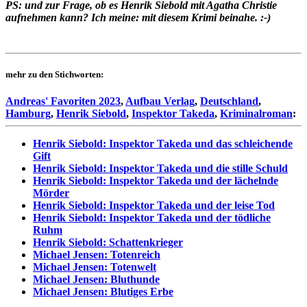
PS: und zur Frage, ob es Henrik Siebold mit Agatha Christie
aufnehmen kann?
Ich meine: mit diesem Krimi beinahe. :-)
mehr zu den Stichworten:
Andreas' Favoriten 2023
,
Aufbau Verlag
,
Deutschland
,
Hamburg
,
Henrik Siebold
,
Inspektor Takeda
,
Kriminalroman
:
Henrik Siebold: Inspektor Takeda und das schleichende
Gift
Henrik Siebold: Inspektor Takeda und die stille Schuld
Henrik Siebold: Inspektor Takeda und der lächelnde
Mörder
Henrik Siebold: Inspektor Takeda und der leise Tod
Henrik Siebold: Inspektor Takeda und der tödliche
Ruhm
Henrik Siebold: Schattenkrieger
Michael Jensen: Totenreich
Michael Jensen: Totenwelt
Michael Jensen: Bluthunde
Michael Jensen: Blutiges Erbe