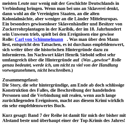
meisten Leute nur wenig mit der Geschichte Deutschlands in
Verbindung bringen. Wenn man bei uns an Sklaverei denkt,
dann wohl an die Vereinigten Staaten, an die alten
Kolonialmächte, aber weniger an die Länder Mitteleuropas.
Ein besonders gewissenloser Sklavenhändler und Besitzer von
Zuckerrohrplantagen in der Karibik, der im 18. Jahrhundert
sein Unwesen trieb, spielt bei den Ereignissen eine gewisse
Rolle:
Carl von Schimmelmann
. Was man über den Mann
liest, entspricht den Tatsachen, es ist durchaus empfehlenswert,
sich weiter über die historischen Hintergründe dazu zu
informieren. Im Nachwort klärt Henrik Siebold selbst sehr
umfangreich über die Hintergründe auf (
Was „gewisse“ Rolle
genau bedeutet, werde ich, um nicht zu viel von der Handlung
vorwegzunehmen, nicht beschreiben
.)
Zusammengefasst:
Die Story, die sehr hintergründige, am Ende ab doch schlüssige
Konstruktion des Falles, die Beschreibung der handelnden
Personen und die Verbindung mit realen, wenn auch lange
zurückliegenden Ereignissen, macht aus diesem Krimi wirklich
ein sehr empfehlenswertes Buch.
Kurz gesagt: Band 7 der Reihe ist damit für mich der bisher mit
Abstand beste und überhaupt einer der Top-Krimis des Jahres!