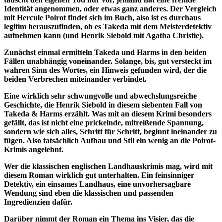
Identität angenommen, oder etwas ganz anderes. Der Vergleich
mit Hercule Poirot findet sich im Buch, also ist es durchaus
legitim herauszufinden, ob es Takeda mit dem Meisterdetektiv
aufnehmen kann (und Henrik Siebold mit Agatha Christie).
Zunächst einmal ermitteln Takeda und Harms in den beiden
Fällen unabhängig voneinander. Solange, bis, gut versteckt im
wahren Sinn des Wortes, ein Hinweis gefunden wird, der die
beiden Verbrechen miteinander verbindet.
Eine wirklich sehr schwungvolle und abwechslungsreiche
Geschichte, die Henrik Siebold in diesem siebenten Fall von
Takeda & Harms erzählt. Was mit an diesem Krimi besonders
gefällt, das ist nicht eine prickelnde, mitreißende Spannung,
sondern wie sich alles, Schritt für Schritt, beginnt ineinander zu
fügen. Also tatsächlich Aufbau und Stil ein wenig an die Poirot-
Krimis angelehnt.
Wer die klassischen englischen Landhauskrimis mag, wird mit
diesem Roman wirklich gut unterhalten. Ein feinsinniger
Detektiv, ein einsames Landhaus, eine unvorhersagbare
Wendung sind eben die klassischen und passenden
Ingredienzien dafür.
Darüber nimmt der Roman ein Thema ins Visier, das die