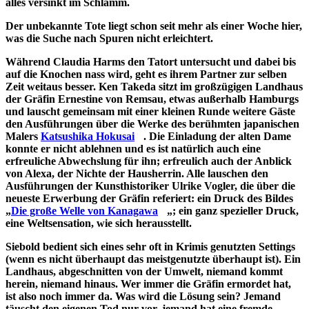
alles versinkt im Schlamm.
Der unbekannte Tote liegt schon seit mehr als einer Woche hier,
was die Suche nach Spuren nicht erleichtert.
Während Claudia Harms den Tatort untersucht und dabei bis
auf die Knochen nass wird, geht es ihrem Partner zur selben
Zeit weitaus besser. Ken Takeda sitzt im großzügigen Landhaus
der Gräfin Ernestine von Remsau, etwas außerhalb Hamburgs
und lauscht gemeinsam mit einer kleinen Runde weitere Gäste
den Ausführungen über die Werke des berühmten japanischen
Malers
Katsushika Hokusai
. Die Einladung der alten Dame
konnte er nicht ablehnen und es ist natürlich auch eine
erfreuliche Abwechslung für ihn; erfreulich auch der Anblick
von Alexa, der Nichte der Hausherrin. Alle lauschen den
Ausführungen der Kunsthistoriker Ulrike Vogler, die über die
neueste Erwerbung der Gräfin referiert: ein Druck des Bildes
„
Die große Welle von Kanagawa
„; ein ganz spezieller Druck,
eine Weltsensation, wie sich herausstellt.
Siebold bedient sich eines sehr oft in Krimis genutzten Settings
(wenn es nicht überhaupt das meistgenutzte überhaupt ist). Ein
Landhaus, abgeschnitten von der Umwelt, niemand kommt
herein, niemand hinaus. Wer immer die Gräfin ermordet hat,
ist also noch immer da. Was wird die Lösung sein? Jemand
täuscht den eigenen Tod nur vor, jemand hat eine fremde