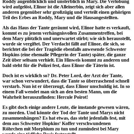
Roddy augenblicklich und unsterblich in Mary. Die Verlobung
wird aufgelöst, Elinor ist die Alleinerbin, zeigt sich aber allen
anderen gegenüber sehr großzügig und verteilt einen gehörigen
Teil des Erbes an Roddy, Mary und die Hausangestellten.
Als das Haus der Tante geräumt wird, Elinor hatte es verkauft,
kommt es zu jenem verhängnisvollen Zusammentreffen, bei
dem Mary plötzlich und unerwartet stirbt; wie sich herausstellt,
wurde sie vergiftet. Der Verdacht fällt auf Elinor, die sich, so
berichtet die bei der Tragödie ebenfalls anwesende Schwester
Hopkins (eine ehemalie Pflegerin der Tante) später, die ganze
Zeit über seltsam verhielt. Ein Hinweis kommt zu anderen und
bald steht für die Polizei fest, dass Elinor die Täterin ist.
Doch ist es wirklich so? Dr. Peter Lord, der Arzt der Tante,
war schon verwundert, dass die Tante so überraschend schnell
verstarb. Nun ist er überzeugt, dass Elinor unschuldig ist. In so
einem Fall wendet man sich an den besten Mann, um die
Wahrheit herauszufinden: Hercule Poirot!
Es gibt doch einige andere Leute, die imstande gewesen wären,
zu morden. Und könnte der Tod der Tante und Marys nicht
zusammenhängen? Es hat etwas, das steht jedenfalls fest, mit
dem aus Schwester Hopkins‘ Koffer verschwundenen
Röhrchen mit Morphium zu tun und zumindest bei Mary