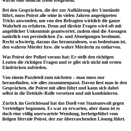
wurde eine tödliche Dosis festgestellt.
Bei den Gesprächen, die der zur Aufklärung der Umstände
führt, muss Poirot alle seine in vielen Jahren angeeigneten
Tricks anwenden, um von den Befragten wirklich die ganze
Wahrheit zu erfahren. Denn auf direkte Fragen wird oft mit
angeblicher Unkenntnis geantwortet, zudem sind die Aussagen
natürlich von persönlichen Zu- und Abneigungen bestimmt.
Recht schwierig, daraus das herauszulesen, was bedeutsam ist,
den wahren Mörder bzw. die wahre Mörderin zu entlarven.
Was Poirot der Polizei voraus hat: Er stellt den richtigen
Leuten die richtigen Fragen und er gibt sich nicht mit ersten
Eindrücken zufrieden.
Von einem Puzzleteil zum nächsten – man muss nur
herausfinden, wie alles zusammenpasst. Davon liest man in den
Gesprächen, die Poirot mit allen führt und kann sich dabei
selbst in die Detektiv-Rolle versetzen und mit kombinieren.
Zurück im Gerichtssaal hat das Duell von Staatsanwalt gegen
Verteidiger begonnen. Es war zu erwarten, aber dann ist es
doch eine völlig unerwartete Wendung, herbeigeführt vom
listigen Hercule Poirot, der zur überraschenden Lösung führt.