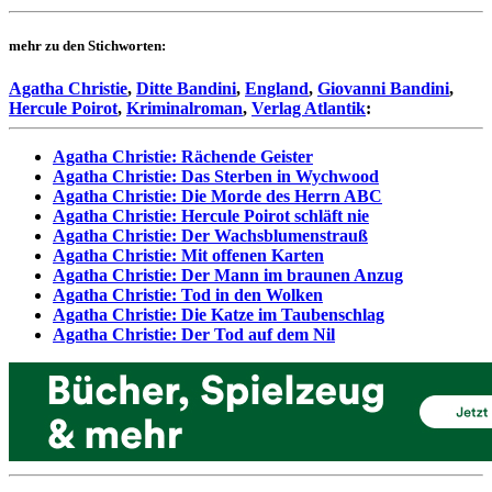
mehr zu den Stichworten:
Agatha Christie
,
Ditte Bandini
,
England
,
Giovanni Bandini
,
Hercule Poirot
,
Kriminalroman
,
Verlag Atlantik
:
Agatha Christie: Rächende Geister
Agatha Christie: Das Sterben in Wychwood
Agatha Christie: Die Morde des Herrn ABC
Agatha Christie: Hercule Poirot schläft nie
Agatha Christie: Der Wachsblumenstrauß
Agatha Christie: Mit offenen Karten
Agatha Christie: Der Mann im braunen Anzug
Agatha Christie: Tod in den Wolken
Agatha Christie: Die Katze im Taubenschlag
Agatha Christie: Der Tod auf dem Nil