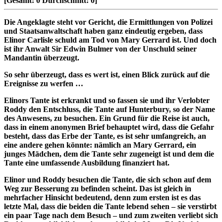
[Gesamt:
0
Durchschnitt:
0
]
Die Angeklagte steht vor Gericht, die Ermittlungen von Polizei
und Staatsanwaltschaft haben ganz eindeutig ergeben, dass
Elinor Carlisle schuld am Tod von Mary Gerrard ist. Und doch
ist ihr Anwalt Sir Edwin Bulmer von der Unschuld seiner
Mandantin überzeugt.
So sehr überzeugt, dass es wert ist, einen Blick zurück auf die
Ereignisse zu werfen …
Elinors Tante ist erkrankt und so fassen sie und ihr Verlobter
Roddy den Entschluss, die Tante auf Hunterbury, so der Name
des Anwesens, zu besuchen. Ein Grund für die Reise ist auch,
dass in einem anonymen Brief behauptet wird, dass die Gefahr
besteht, dass das Erbe der Tante, es ist sehr umfangreich, an
eine andere gehen könnte: nämlich an Mary Gerrard, ein
junges Mädchen, dem die Tante sehr zugeneigt ist und dem die
Tante eine umfassende Ausbildung finanziert hat.
Elinor und Roddy besuchen die Tante, die sich schon auf dem
Weg zur Besserung zu befinden scheint. Das ist gleich in
mehrfacher Hinsicht bedeutend, denn zum ersten ist es das
letzte Mal, dass die beiden die Tante lebend sehen – sie verstirbt
ein paar Tage nach dem Besuch – und zum zweiten verliebt sich