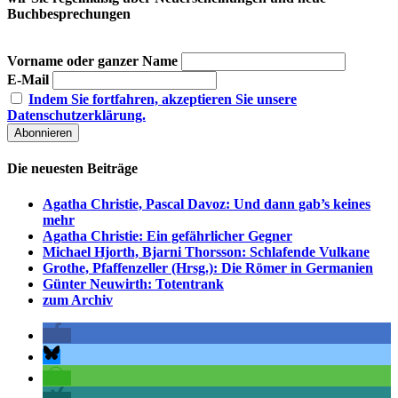
Buchbesprechungen
Vorname oder ganzer Name
E-Mail
Indem Sie fortfahren, akzeptieren Sie unsere
Datenschutzerklärung.
Die neuesten Beiträge
Agatha Christie, Pascal Davoz: Und dann gab’s keines
mehr
Agatha Christie: Ein gefährlicher Gegner
Michael Hjorth, Bjarni Thorsson: Schlafende Vulkane
Grothe, Pfaffenzeller (Hrsg.): Die Römer in Germanien
Günter Neuwirth: Totentrank
zum Archiv