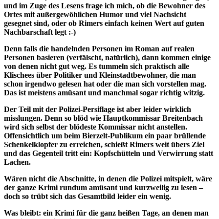
und im Zuge des Lesens frage ich mich, ob die Bewohner des
Ortes mit außergewöhlichen Humor und viel Nachsicht
gesegnet sind, oder ob Rimers einfach keinen Wert auf guten
Nachbarschaft legt :-)
Denn falls die handelnden Personen im Roman auf realen
Personen basieren (verfälscht, natürlich), dann kommen einige
von denen nicht gut weg. Es tummeln sich praktisch alle
Klischees über Politiker und Kleinstadtbewohner, die man
schon irgendwo gelesen hat oder die man sich vorstellen mag.
Das ist meistens amüsant und manchmal sogar richtig witzig.
Der Teil mit der Polizei-Persiflage ist aber leider wirklich
misslungen. Denn so blöd wie Hauptkommissar Breitenbach
wird sich selbst der blödeste Kommissar nicht anstellen.
Offensichtlich um beim Bierzelt-Publikum ein paar brüllende
Schenkelklopfer zu erreichen, schießt Rimers weit übers Ziel
und das Gegenteil tritt ein: Kopfschütteln und Verwirrung statt
Lachen.
Wären nicht die Abschnitte, in denen die Polizei mitspielt, wäre
der ganze Krimi rundum amüsant und kurzweilig zu lesen –
doch so trübt sich das Gesamtbild leider ein wenig.
Was bleibt: ein Krimi für die ganz heißen Tage, an denen man