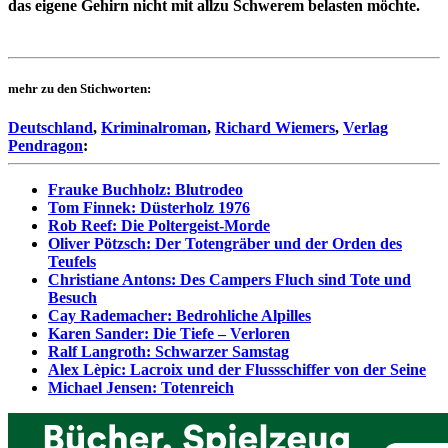
das eigene Gehirn nicht mit allzu Schwerem belasten möchte.
mehr zu den Stichworten:
Deutschland
,
Kriminalroman
,
Richard Wiemers
,
Verlag
Pendragon
:
Frauke Buchholz: Blutrodeo
Tom Finnek: Düsterholz 1976
Rob Reef: Die Poltergeist-Morde
Oliver Pötzsch: Der Totengräber und der Orden des
Teufels
Christiane Antons: Des Campers Fluch sind Tote und
Besuch
Cay Rademacher: Bedrohliche Alpilles
Karen Sander: Die Tiefe – Verloren
Ralf Langroth: Schwarzer Samstag
Alex Lèpic: Lacroix und der Flussschiffer von der Seine
Michael Jensen: Totenreich