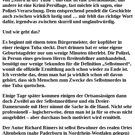
andere ist eine Krimi-Persiflage, fast möchte ich sagen, eine
Polizei-Verarschung. Dem entsprechend pendelt die Geschichte
auch zwischen wirklich lustig und … mir fehlt das richtige Wort
dafür, irgendwas zwischen skurril und unglaubwürdig.
Und wie geht das?
Es beginnt mit einem toten Bürgermeister, der kopfüber in
einer riesigen Tuba steckt. Dort drinnen hat er seine eigene
Geburtstagsfeier nur um wenige Minuten überlebt. Die Polizei,
in Person eines gewissen Herrn Breitenfellner amtshandelnd,
benötigt nur wenige Sekunden für die Definition „Selbstmord“,
womit die offizielle Ermittlung auch schon wieder zu Ende ist.
Ich verstehe das, denn man hat ja wirklich schon oft davon
gehört, dass sich Menschen zum Zwecke des Selbstmordes in
eine Tuba quetschen.
Einige Tage später kommen einigen der Ortsansässigen dann
doch Zweifel an der Selbstmordthese und ein Dreier-
Damenrunde mit Herr nimmt die Sache in die Hand. Nicht sehr
professionell – logischerweise, denn man ist ja für so etwas nicht
ausgebildet – aber durchaus hoch motiviert wird ermittelt.
Der Autor Richard Rimers ist selbst Bewohner des realen Ortes
Altenbeken (nahe Paderborn in Nordrhein-Westfalen gelegen)