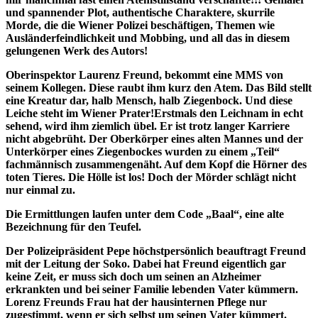
und spannender Plot, authentische Charaktere, skurrile
Morde, die die Wiener Polizei beschäftigen, Themen wie
Ausländerfeindlichkeit und Mobbing, und all das in diesem
gelungenen Werk des Autors!
Oberinspektor Laurenz Freund, bekommt eine MMS von
seinem Kollegen. Diese raubt ihm kurz den Atem. Das Bild stellt
eine Kreatur dar, halb Mensch, halb Ziegenbock. Und diese
Leiche steht im Wiener Prater!Erstmals den Leichnam in echt
sehend, wird ihm ziemlich übel. Er ist trotz langer Karriere
nicht abgebrüht. Der Oberkörper eines alten Mannes und der
Unterkörper eines Ziegenbockes wurden zu einem „Teil“
fachmännisch zusammengenäht. Auf dem Kopf die Hörner des
toten Tieres. Die Hölle ist los! Doch der Mörder schlägt nicht
nur einmal zu.
Die Ermittlungen laufen unter dem Code „Baal“, eine alte
Bezeichnung für den Teufel.
Der Polizeipräsident Pepe höchstpersönlich beauftragt Freund
mit der Leitung der Soko. Dabei hat Freund eigentlich gar
keine Zeit, er muss sich doch um seinen an Alzheimer
erkrankten und bei seiner Familie lebenden Vater kümmern.
Lorenz Freunds Frau hat der hausinternen Pflege nur
zugestimmt, wenn er sich selbst um seinen Vater kümmert.