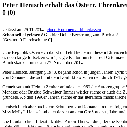
Peter Henisch erhält das Österr. Ehrenkre
0 (0)
verfasst am 29.11.2014 |
einen Kommentar hinterlassen
Schon selbst gelesen?
Gib hier Deine Bewertung zum Buch ab!
[Gesamt:
0
Durchschnitt:
0
]
„Die Republik Österreich dankt und ehrt heute mit diesem Ehrenzeic
es noch lange fortsetzen wird“, sagte Kulturminister Josef Ostermaye
Bundeskanzleramtes am 27. November 2014.
Peter Henisch, Jahrgang 1943, begann schon in jungen Jahren Lyrik 
von Romanen, die sich mit dem Konflikt zwischen den durch 1945 ge
Gemeinsam mit Helmut Zenker gründete er 1969 die Autorengruppe We
Menasse oder Brigitte Schwaiger. Immer wieder suchte er auch die 
gründete. Ab den 1990er Jahren suchte er das literarisch-musikalis
Henisch blieb aber auch dem Schreiben von Romanen treu, es folgten
Miss Molly“. Henisch arbeitet derzeit an dem Großprojekt „Jahrhunder
Die Laudatio hielt Literaturkritiker Anton Thuswaldner, der die Ko
„Sein Stil ist nicht durch Sprachexperimente geprägt, sondern durch di