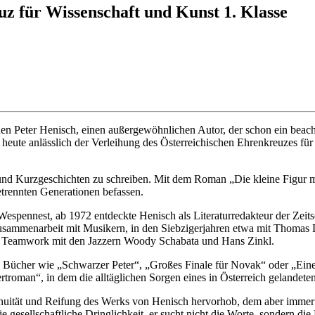
uz für Wissenschaft und Kunst 1. Klasse
hen Peter Henisch, einen außergewöhnlichen Autor, der schon ein beac
r heute anlässlich der Verleihung des Österreichischen Ehrenkreuzes f
und Kurzgeschichten zu schreiben. Mit dem Roman „Die kleine Figur me
trennten Generationen befassen.
spennest, ab 1972 entdeckte Henisch als Literaturredakteur der Zei
Zusammenarbeit mit Musikern, in den Siebzigerjahren etwa mit Thomas
che Teamwork mit den Jazzern Woody Schabata und Hans Zinkl.
 Bücher wie „Schwarzer Peter“, „Großes Finale für Novak“ oder „Eine
troman“, in dem die alltäglichen Sorgen eines in Österreich gelandeten 
ntinuität und Reifung des Werks von Henisch hervorhob, dem aber imme
e gesellschaftliche Dringlichkeit, er sucht nicht die Worte, sondern die 