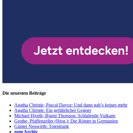
Die neuesten Beiträge
Agatha Christie, Pascal Davoz: Und dann gab’s keines mehr
Agatha Christie: Ein gefährlicher Gegner
Michael Hjorth, Bjarni Thorsson: Schlafende Vulkane
Grothe, Pfaffenzeller (Hrsg.): Die Römer in Germanien
Günter Neuwirth: Totentrank
zum Archiv