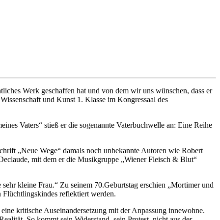
htliches Werk geschaffen hat und von dem wir uns wünschen, dass er
ür Wissenschaft und Kunst 1. Klasse im Kongressaal des
ines Vaters“ stieß er die sogenannte Vaterbuchwelle an: Eine Reihe
tschrift „Neue Wege“ damals noch unbekannte Autoren wie Robert
 Declaude, mit dem er die Musikgruppe „Wiener Fleisch & Blut“
 sehr kleine Frau.“ Zu seinem 70.Geburtstag erschien „Mortimer und
Flüchtlingskindes reflektiert werden.
r eine kritische Auseinandersetzung mit der Anpassung innewohne.
Realität. So kommt sein Widerstand, sein Protest, nicht aus der