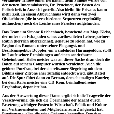
verfallener Mitbewohner herhalten, denn Simone wurde von
der neuen Innenministerin, Dr. Pruckner, der Posten des
Polizeichefs in Aussicht gestellt. Also bleibt für Privates kaum
mehr Zeit. In einem Abbruchhaus wird dann von zwei
Obdachlosen (die in verschiedenen Sequenzen regelmäßig
auftauchen) noch die Leiche eines Priesters aufgefunden.
Das Team um Simone Reichenbach, bestehend aus Mag. Kleist,
der unter den Eskapaden seines zartbesaiteten Lebenspartners
Rabih (herrlich überzeichnet), genauso zu leiden hat, wie zu
Beginn des Romans unter seiner Flugangst, und
Bezirksinspektor Doppler, ein wandelndes Harmageddon, stößt
im Laufe seiner Ermittlungen auf einen sonderbaren
Geheimbund. Kellermeister war an dieser Sache dran doch die
Daten auf seinem Computer wurden vernichtet. Auch die
getötete Putzfrau, bei der ein seltsamer Siegelring mit dem
Bildnis einer Zitrone eher zufällig entdeckt wird, gibt Rätsel
auf. Die Spur führt dann zu Bernau, dem ehemaligen Kanzler,
bei dem Kellermeister eine CD-Rom, beinhaltend seine
Ergebnisse, deponiert hat.
Aus der Auswertung dieser Daten ergibt sich die Tragweite der
Verschwörung, die sich die Übernahme der Macht durch
Besetzung wichtiger Posten in Wirtschaft, Politik und Kultur
mit Vertrauensleuten und Mitgliedern zum Ziel gesetzt hat.
Putzfrauen wollen die reine Ordnung herstellen. Daneben