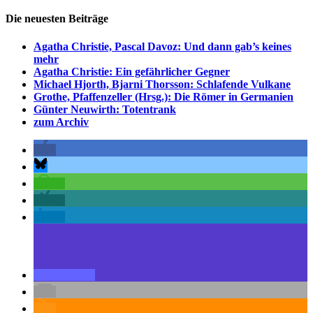
Die neuesten Beiträge
Agatha Christie, Pascal Davoz: Und dann gab’s keines
mehr
Agatha Christie: Ein gefährlicher Gegner
Michael Hjorth, Bjarni Thorsson: Schlafende Vulkane
Grothe, Pfaffenzeller (Hrsg.): Die Römer in Germanien
Günter Neuwirth: Totentrank
zum Archiv