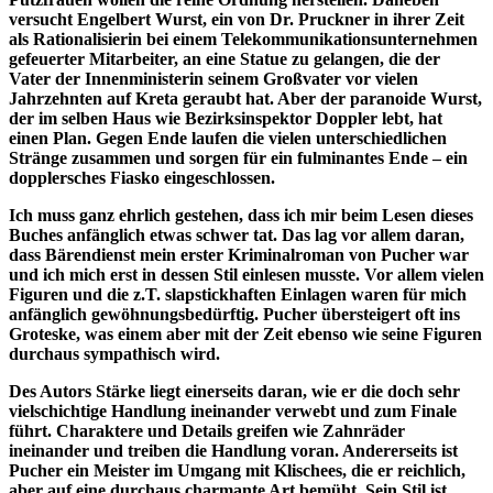
versucht Engelbert Wurst, ein von Dr. Pruckner in ihrer Zeit
als Rationalisierin bei einem Telekommunikationsunternehmen
gefeuerter Mitarbeiter, an eine Statue zu gelangen, die der
Vater der Innenministerin seinem Großvater vor vielen
Jahrzehnten auf Kreta geraubt hat. Aber der paranoide Wurst,
der im selben Haus wie Bezirksinspektor Doppler lebt, hat
einen Plan. Gegen Ende laufen die vielen unterschiedlichen
Stränge zusammen und sorgen für ein fulminantes Ende – ein
dopplersches Fiasko eingeschlossen.
Ich muss ganz ehrlich gestehen, dass ich mir beim Lesen dieses
Buches anfänglich etwas schwer tat. Das lag vor allem daran,
dass Bärendienst mein erster Kriminalroman von Pucher war
und ich mich erst in dessen Stil einlesen musste. Vor allem vielen
Figuren und die z.T. slapstickhaften Einlagen waren für mich
anfänglich gewöhnungsbedürftig. Pucher übersteigert oft ins
Groteske, was einem aber mit der Zeit ebenso wie seine Figuren
durchaus sympathisch wird.
Des Autors Stärke liegt einerseits daran, wie er die doch sehr
vielschichtige Handlung ineinander verwebt und zum Finale
führt. Charaktere und Details greifen wie Zahnräder
ineinander und treiben die Handlung voran. Andererseits ist
Pucher ein Meister im Umgang mit Klischees, die er reichlich,
aber auf eine durchaus charmante Art bemüht. Sein Stil ist